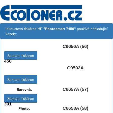
Inkoustová tiskárna HP
"Photosmart 7459"
používá následující
kazety:
C6656A (56)
Černá:
Seznam tiskáren
450
Černá Double
C9502A
Multipack:
Seznam tiskáren
C6657A (57)
Barevná:
Seznam tiskáren
391
C6658A (58)
Photo: