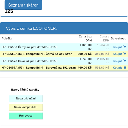
Seznam tiskáren
125
Výpis z ceníku ECOTONER:
Cena bez
Cena s
Položka
Do e-shopu
DPH
DPH
1 020,00
1 234,20
HP C6656A Černý ink.proDJ5550/PS7150
Koupit
Kč
Kč
HP C6656A (56) - kompatibilní - Černá na 450 stran
290,00 Kč
350,90 Kč
Koupit
1 740,00
2 105,40
HP C6657A Color ink.pro DJ5550/PH7150
Koupit
Kč
Kč
HP C6657A (57) - kompatibilní - Barevná na 391 stran
460,00 Kč
556,60 Kč
Koupit
Barvy řádků tabulky:
Nová originální
Nová kompatibilní
Renovace