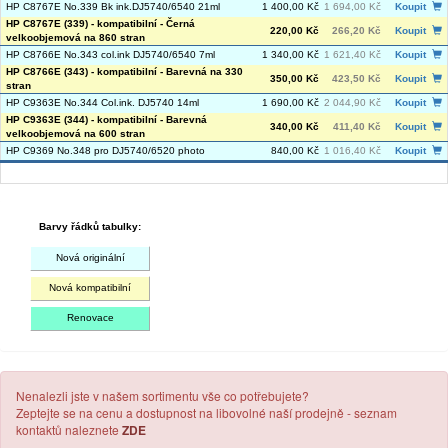
HP C8767E No.339 Bk ink.DJ5740/6540 21ml
1 400,00 Kč
1 694,00 Kč
Koupit
HP C8767E (339) - kompatibilní - Černá
220,00 Kč
266,20 Kč
Koupit
velkoobjemová na 860 stran
HP C8766E No.343 col.ink DJ5740/6540 7ml
1 340,00 Kč
1 621,40 Kč
Koupit
HP C8766E (343) - kompatibilní - Barevná na 330
350,00 Kč
423,50 Kč
Koupit
stran
HP C9363E No.344 Col.ink. DJ5740 14ml
1 690,00 Kč
2 044,90 Kč
Koupit
HP C9363E (344) - kompatibilní - Barevná
340,00 Kč
411,40 Kč
Koupit
velkoobjemová na 600 stran
HP C9369 No.348 pro DJ5740/6520 photo
840,00 Kč
1 016,40 Kč
Koupit
Barvy řádků tabulky:
Nová originální
Nová kompatibilní
Renovace
Nenalezli jste v našem sortimentu vše co potřebujete?
Zeptejte se na cenu a dostupnost na libovolné naší prodejně - seznam
kontaktů naleznete
ZDE