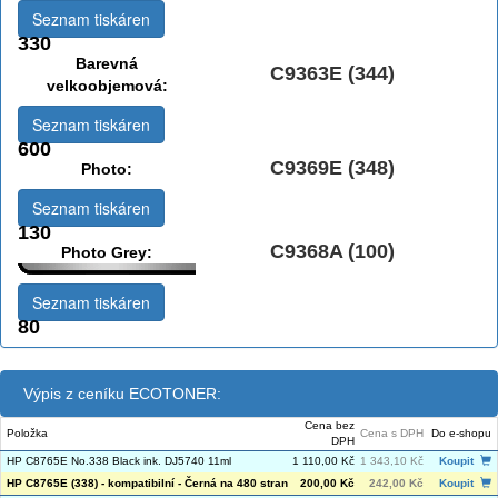
Seznam tiskáren
330
Barevná
C9363E (344)
velkoobjemová:
Seznam tiskáren
600
C9369E (348)
Photo:
Seznam tiskáren
130
C9368A (100)
Photo Grey:
Seznam tiskáren
80
Výpis z ceníku ECOTONER:
Cena bez
Položka
Cena s DPH
Do e-shopu
DPH
HP C8765E No.338 Black ink. DJ5740 11ml
1 110,00 Kč
1 343,10 Kč
Koupit
HP C8765E (338) - kompatibilní - Černá na 480 stran
200,00 Kč
242,00 Kč
Koupit