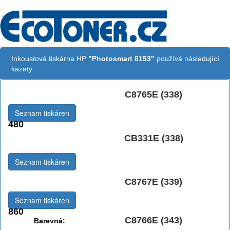
Inkoustová tiskárna HP
"Photosmart 8153"
používá následující
kazety:
C8765E (338)
Černá:
Seznam tiskáren
480
Černá Double
CB331E (338)
Multipack:
Seznam tiskáren
C8767E (339)
Černá vekoobjemová:
Seznam tiskáren
860
C8766E (343)
Barevná: