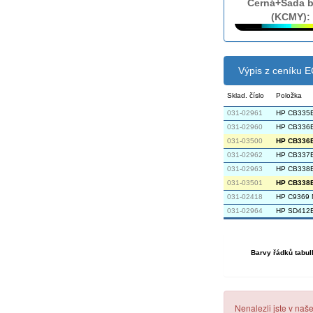
Černá+Sada b
(KCMY):
Výpis z ceníku
Sklad. číslo
Položka
031-02961
HP CB335E 
031-02960
HP CB336E
031-03500
HP CB336E 
031-02962
HP CB337E 
031-02963
HP CB338E
031-03501
HP CB338E 
031-02418
HP C9369 
031-02964
HP SD412E
Barvy řádků tabul
Nenalezli jste v naš