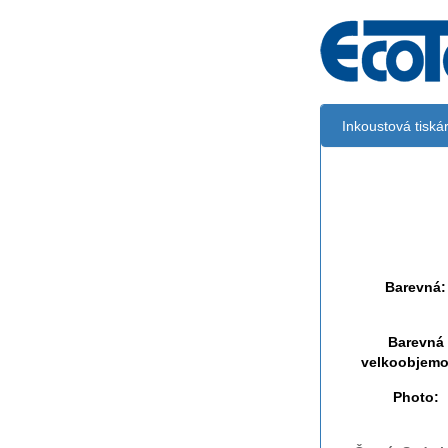
Inkoustová tisk
Černá:
Černá vekoobj
Barevná:
Barevná
velkoobjemo
Photo: