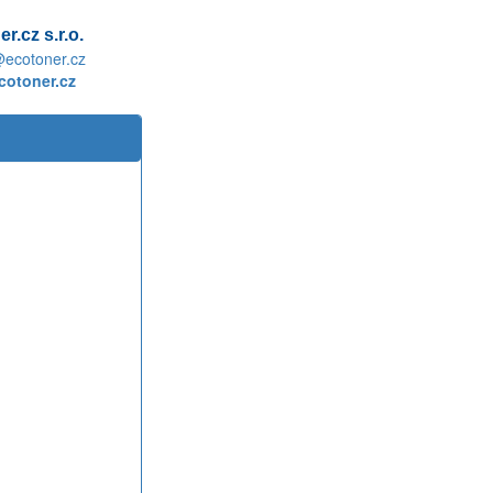
r.cz s.r.o.
@ecotoner.cz
otoner.cz