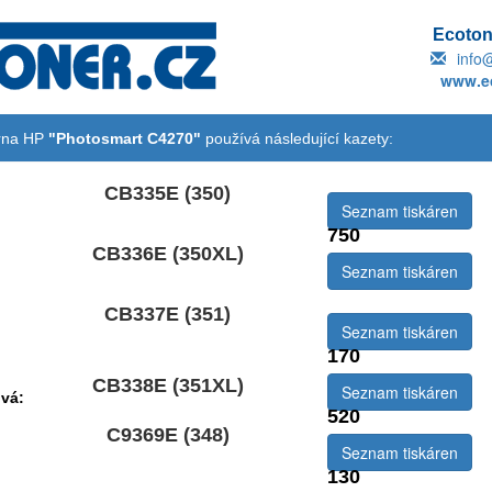
Ecotone
info
www.ec
árna HP
"Photosmart C4270"
používá následující kazety:
CB335E (350)
Seznam tiskáren
750
CB336E (350XL)
emová:
Seznam tiskáren
CB337E (351)
Seznam tiskáren
170
CB338E (351XL)
Seznam tiskáren
vá:
520
C9369E (348)
Seznam tiskáren
130