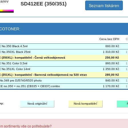
arev
SD412EE (350/351)
Seznam tiskáren
 ECOTONER:
Cena bez DPH
C
No.350 Black 4.5ml
660,00 Kč
 No.350XL Black 25ml
1 310,00 Kč
1
(350XL) - kompatibilní - Černá velkoobjemová
250,00 Kč
No.351 Color 3.5ml
860,00 Kč
1
 No.351XL Color 14ml
1 350,00 Kč
1
(351XL) - kompatibilní - Barevná velkoobjemová na 520 stran
280,00 Kč
No.348 pro DJ5740/6520 photo
840,00 Kč
1
E no.350 + no.351 (CB335 + CB337) combo
1 170,00 Kč
1
ky:
Nová originální
Nová kompatibilní
em sortimentu vše co potřebujete?