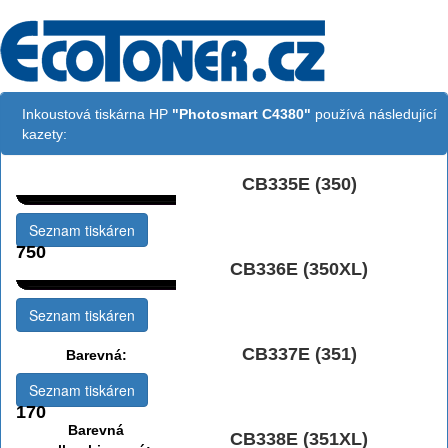
Inkoustová tiskárna HP
"Photosmart C4380"
používá následující
kazety:
CB335E (350)
Černá:
Seznam tiskáren
750
CB336E (350XL)
Černá vekoobjemová:
Seznam tiskáren
CB337E (351)
Barevná:
Seznam tiskáren
170
Barevná
CB338E (351XL)