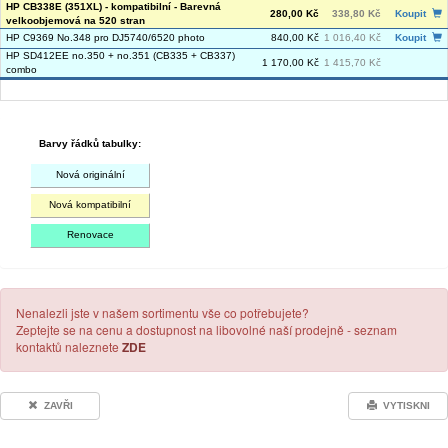
HP CB338E (351XL) - kompatibilní - Barevná
280,00 Kč
338,80 Kč
Koupit
velkoobjemová na 520 stran
HP C9369 No.348 pro DJ5740/6520 photo
840,00 Kč
1 016,40 Kč
Koupit
HP SD412EE no.350 + no.351 (CB335 + CB337)
1 170,00 Kč
1 415,70 Kč
combo
Barvy řádků tabulky:
Nová originální
Nová kompatibilní
Renovace
Nenalezli jste v našem sortimentu vše co potřebujete?
Zeptejte se na cenu a dostupnost na libovolné naší prodejně - seznam
kontaktů naleznete
ZDE
ZAVŘI
VYTISKNI