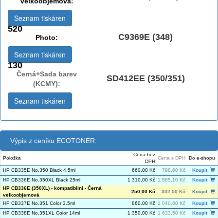
velkoobjemová:
Seznam tiskáren
520
C9369E (348)
Photo:
Seznam tiskáren
130
Černá+Sada barev
SD412EE (350/351)
(KCMY):
Seznam tiskáren
Výpis z ceníku ECOTONER:
Cena bez
Položka
Cena s DPH
Do e-shopu
DPH
HP CB335E No.350 Black 4.5ml
660,00 Kč
798,60 Kč
Koupit
HP CB336E No.350XL Black 25ml
1 310,00 Kč
1 585,10 Kč
Koupit
HP CB336E (350XL) - kompatibilní - Černá
250,00 Kč
302,50 Kč
Koupit
velkoobjemová
HP CB337E No.351 Color 3.5ml
860,00 Kč
1 040,60 Kč
Koupit
HP CB338E No.351XL Color 14ml
1 350,00 Kč
1 633,50 Kč
Koupit