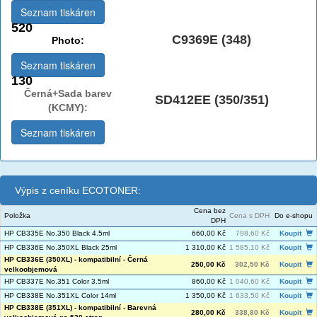
Seznam tiskáren
520
C9369E (348)
Photo:
Seznam tiskáren
130
Černá+Sada barev
SD412EE (350/351)
(KCMY):
Seznam tiskáren
Výpis z ceníku ECOTONER:
Cena bez
Položka
Cena s DPH
Do e-shopu
DPH
HP CB335E No.350 Black 4.5ml
660,00 Kč
798,60 Kč
Koupit
HP CB336E No.350XL Black 25ml
1 310,00 Kč
1 585,10 Kč
Koupit
HP CB336E (350XL) - kompatibilní - Černá
250,00 Kč
302,50 Kč
Koupit
velkoobjemová
HP CB337E No.351 Color 3.5ml
860,00 Kč
1 040,60 Kč
Koupit
HP CB338E No.351XL Color 14ml
1 350,00 Kč
1 633,50 Kč
Koupit
HP CB338E (351XL) - kompatibilní - Barevná
280,00 Kč
338,80 Kč
Koupit