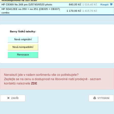
velkoobjemová na 520 stran
HP C9369 No.348 pro DJ5740/6520 photo
840,00 Kč
1 016,40 Kč
Koupit
HP SD412EE no.350 + no.351 (CB335 + CB337)
1 170,00 Kč
1 415,70 Kč
combo
Barvy řádků tabulky:
Nová originální
Nová kompatibilní
Renovace
Nenalezli jste v našem sortimentu vše co potřebujete?
Zeptejte se na cenu a dostupnost na libovolné naší prodejně - seznam
kontaktů naleznete
ZDE
ZAVŘI
VYTISKNI