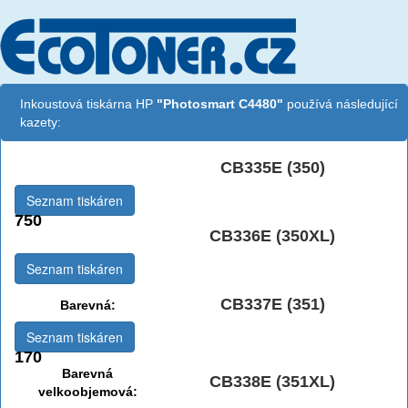
Inkoustová tiskárna HP
"Photosmart C4480"
používá následující
kazety:
CB335E (350)
Černá:
Seznam tiskáren
750
CB336E (350XL)
Černá vekoobjemová:
Seznam tiskáren
CB337E (351)
Barevná:
Seznam tiskáren
170
Barevná
CB338E (351XL)
velkoobjemová: