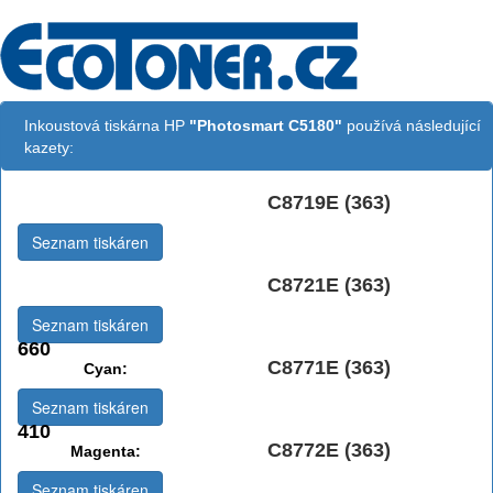
Inkoustová tiskárna HP
"Photosmart C5180"
používá následující
kazety:
C8719E (363)
Černá vekoobjemová:
Seznam tiskáren
C8721E (363)
Černá:
Seznam tiskáren
660
C8771E (363)
Cyan:
Seznam tiskáren
410
C8772E (363)
Magenta:
Seznam tiskáren