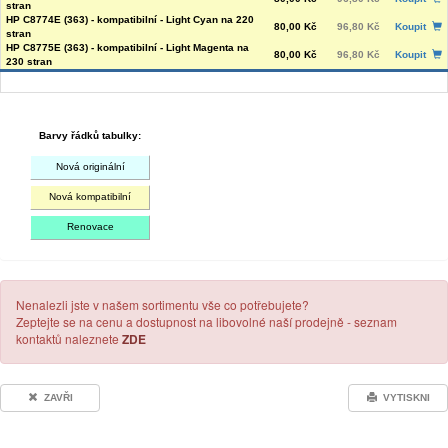
stran
HP C8774E (363) - kompatibilní - Light Cyan na 220
80,00 Kč
96,80 Kč
Koupit
stran
HP C8775E (363) - kompatibilní - Light Magenta na
80,00 Kč
96,80 Kč
Koupit
230 stran
Barvy řádků tabulky:
Nová originální
Nová kompatibilní
Renovace
Nenalezli jste v našem sortimentu vše co potřebujete?
Zeptejte se na cenu a dostupnost na libovolné naší prodejně - seznam
kontaktů naleznete
ZDE
ZAVŘI
VYTISKNI