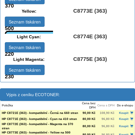
370
C8773E (363)
Yellow:
Seznam tiskáren
500
C8774E (363)
Light Cyan:
Seznam tiskáren
220
C8775E (363)
Light Magenta:
Seznam tiskáren
230
Výpis z ceníku ECOTONER:
Cena bez
Položka
Cena s DPH
Do e-shopu
DPH
HP C8721E (363) - kompatibilní - Černá na 660 stran
90,00 Kč
108,90 Kč
Koupit
HP C8771E (363) - kompatibilní - Cyan na 410 stran
80,00 Kč
96,80 Kč
Koupit
HP C8772E (363) - kompatibilní - Magenta na 370
80,00 Kč
96,80 Kč
Koupit
stran
HP C8773E (363) - kompatibilní - Yellow na 500
80,00 Kč
96,80 Kč
Koupit