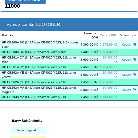
11000
Výpis z ceníku ECOTONER:
Cena bez
Položka
Cena s DPH
Do e-shopu
DPH
HP CE260A BK (647A) pro CP4025/4525, 8,5K toner
4 360,00 Kč
5 275,60 Kč
Koupit
black
HP CE260A BK (647A) Renovace kazety 8k5
1 400,00 Kč
1 694,00 Kč
HP CE261A CY (648A) pro CP4025/4525, 11k toner
10 406,00
8 600,00 Kč
Koupit
cyan
Kč
HP CE261A CY (648A) Renovace kazety 11k
1 450,00 Kč
1 754,50 Kč
HP CE262A YE (648A) pro CP4025/4525, 11k toner
10 406,00
8 600,00 Kč
Koupit
yellow
Kč
HP CE262A YE (648A) Renovace kazety 11k
1 450,00 Kč
1 754,50 Kč
HP CE263A MA (648A) pro CP4025/4525, 11k toner
10 406,00
8 600,00 Kč
Koupit
magenta
Kč
HP CE263A MA (648A) Renovace kazety 11k
1 450,00 Kč
1 754,50 Kč
Barvy řádků tabulky:
Nová originální