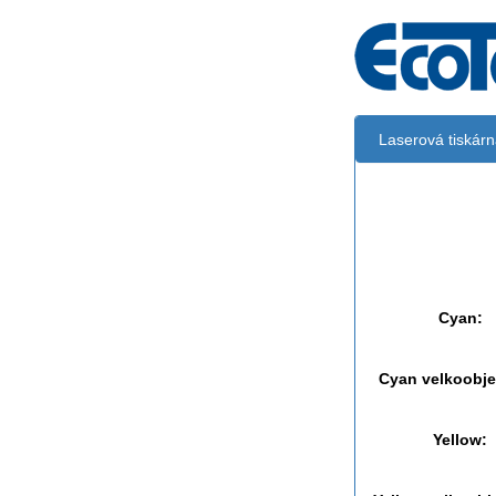
Laserová tiskár
Černá:
Černá vekoobj
Cyan:
Cyan velkoobj
Yellow: