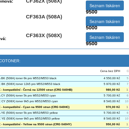
CF362X (508X)
jemová:
Seznam tiskáren
9500
CF363A (508A)
Seznam tiskáren
5000
CF363X (508X)
Seznam tiskáren
vá:
9500
 ECOTONER:
Cena bez DPH
C
BK (508A) toner 6k pro M552/M553 black
4 550,00 Kč
5
BK (508X) toner 12k5 pro M552/M553 black
5 970,00 Kč
7
- kompatibilní - Černá na 12500 stran (CRG 040HB)
980,00 Kč
1
CY (508A) toner 5k pro M552/M553 cyan
5 700,00 Kč
6
CY (508X) toner 9k5 pro M552/M553 cyan
8 540,00 Kč
10
- kompatibilní - Cyan na 9500 stran (CRG 040HC)
970,00 Kč
1
YE (508A) toner 5k pro M552/M553 yellow
5 700,00 Kč
6
YE (508X) toner 9k5 pro M552/M553 yellow
8 540,00 Kč
10
- kompatibilní - Yellow na 9500 stran (CRG 040HY)
950,00 Kč
1