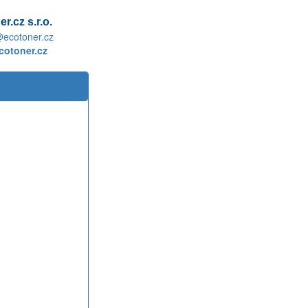
r.cz s.r.o.
@ecotoner.cz
otoner.cz