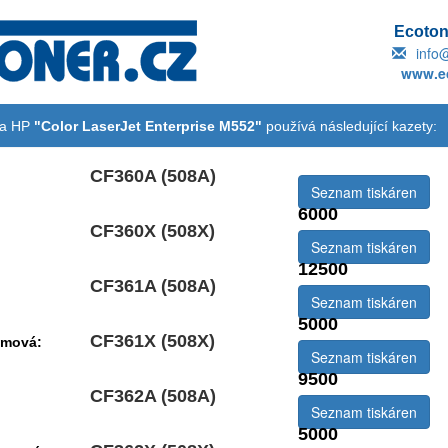
Ecotone
info
www.ec
na HP
"Color LaserJet Enterprise M552"
používá následující kazety:
CF360A (508A)
Seznam tiskáren
6000
CF360X (508X)
emová:
Seznam tiskáren
12500
CF361A (508A)
Seznam tiskáren
5000
CF361X (508X)
emová:
Seznam tiskáren
9500
CF362A (508A)
Seznam tiskáren
5000