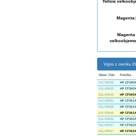
Yellow velkoob
Magenta:
Magenta
velkoobjemo
Výpis z ceníku
Sklad. číslo
Položka
011-05630
HP CF360A 
011-05635
HP CF360X 
011-05645
HP CF360X 
011-05631
HP CF361A 
011-05636
HP CF361X 
011-05646
HP CF361X 
011-05632
HP CF362A 
011-05637
HP CF362X 
011-05647
HP CF362X 