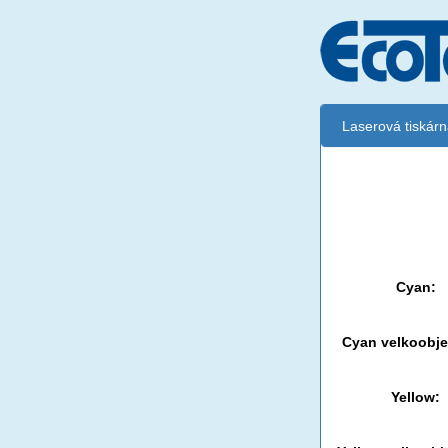
Laserová tiskár
Černá:
Černá vekoobj
Cyan:
Cyan velkoobj
Yellow: