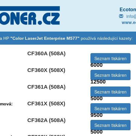
Ecotone
info
www.ec
na HP
"Color LaserJet Enterprise M577"
používá následující kazety:
CF360A (508A)
Seznam tiskáren
6000
CF360X (508X)
emová:
Seznam tiskáren
12500
CF361A (508A)
Seznam tiskáren
5000
CF361X (508X)
emová:
Seznam tiskáren
9500
CF362A (508A)
Seznam tiskáren
5000