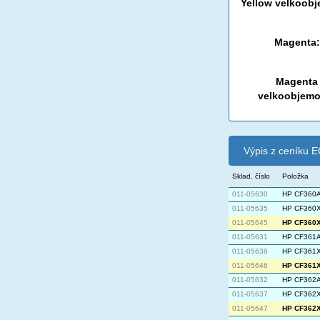
Yellow velkoob
Magenta:
Magenta
velkoobjemo
Výpis z ceníku
Sklad. číslo
Položka
011-05630
HP CF360A 
011-05635
HP CF360X 
011-05645
HP CF360X 
011-05631
HP CF361A 
011-05636
HP CF361X 
011-05646
HP CF361X 
011-05632
HP CF362A 
011-05637
HP CF362X 
011-05647
HP CF362X 