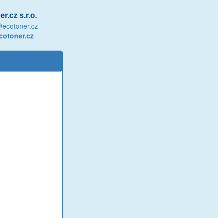
r.cz s.r.o.
@ecotoner.cz
otoner.cz