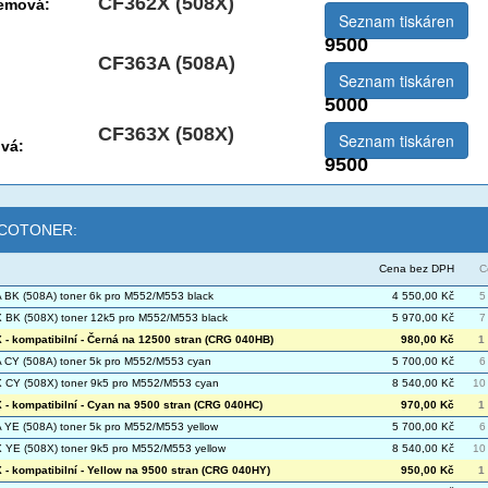
CF362X (508X)
jemová:
Seznam tiskáren
9500
CF363A (508A)
Seznam tiskáren
5000
CF363X (508X)
Seznam tiskáren
vá:
9500
 ECOTONER:
Cena bez DPH
C
BK (508A) toner 6k pro M552/M553 black
4 550,00 Kč
5
BK (508X) toner 12k5 pro M552/M553 black
5 970,00 Kč
7
- kompatibilní - Černá na 12500 stran (CRG 040HB)
980,00 Kč
1
CY (508A) toner 5k pro M552/M553 cyan
5 700,00 Kč
6
CY (508X) toner 9k5 pro M552/M553 cyan
8 540,00 Kč
10
- kompatibilní - Cyan na 9500 stran (CRG 040HC)
970,00 Kč
1
YE (508A) toner 5k pro M552/M553 yellow
5 700,00 Kč
6
YE (508X) toner 9k5 pro M552/M553 yellow
8 540,00 Kč
10
- kompatibilní - Yellow na 9500 stran (CRG 040HY)
950,00 Kč
1