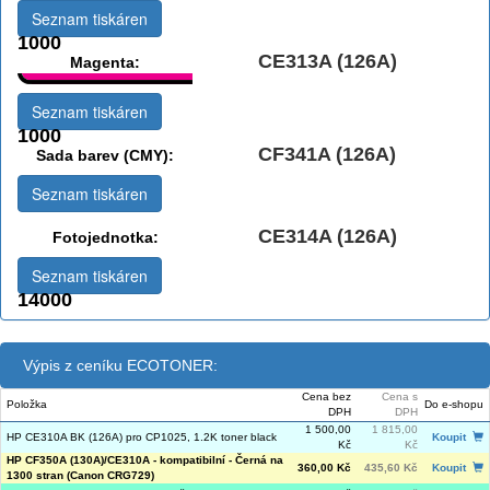
Seznam tiskáren
1000
CE313A (126A)
Magenta:
Seznam tiskáren
1000
CF341A (126A)
Sada barev (CMY):
Seznam tiskáren
CE314A (126A)
Fotojednotka:
Seznam tiskáren
14000
Výpis z ceníku ECOTONER:
Cena bez
Cena s
Položka
Do e-shopu
DPH
DPH
1 500,00
1 815,00
HP CE310A BK (126A) pro CP1025, 1.2K toner black
Koupit
Kč
Kč
HP CF350A (130A)/CE310A - kompatibilní - Černá na
360,00 Kč
435,60 Kč
Koupit
1300 stran (Canon CRG729)