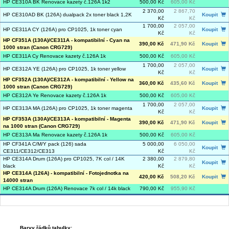
HP CE310A BK Renovace kazety č.126A 1k2
500,00 Kč
605,00 Kč
2 370,00
2 867,70
HP CE310AD BK (126A) dualpack 2x toner black 1,2K
Koupit
Kč
Kč
1 700,00
2 057,00
HP CE311A CY (126A) pro CP1025, 1k toner cyan
Koupit
Kč
Kč
HP CF351A (130A)/CE311A - kompatibilní - Cyan na
390,00 Kč
471,90 Kč
Koupit
1000 stran (Canon CRG729)
HP CE311A Cy Renovace kazety č.126A 1k
500,00 Kč
605,00 Kč
1 700,00
2 057,00
HP CE312A YE (126A) pro CP1025, 1k toner yellow
Koupit
Kč
Kč
HP CF352A (130A)/CE312A - kompatibilní - Yellow na
360,00 Kč
435,60 Kč
Koupit
1000 stran (Canon CRG729)
HP CE312A Ye Renovace kazety č.126A 1k
500,00 Kč
605,00 Kč
1 700,00
2 057,00
HP CE313A MA (126A) pro CP1025, 1k toner magenta
Koupit
Kč
Kč
HP CF353A (130A)/CE313A - kompatibilní - Magenta
390,00 Kč
471,90 Kč
Koupit
na 1000 stran (Canon CRG729)
HP CE313A Ma Renovace kazety č.126A 1k
500,00 Kč
605,00 Kč
HP CF341A C/M/Y pack (126) sada
5 000,00
6 050,00
Koupit
CE311/CE312/CE313
Kč
Kč
HP CE314A Drum (126A) pro CP1025, 7K col / 14K
2 380,00
2 879,80
Koupit
black
Kč
Kč
HP CE314A (126A) - kompatibilní - Fotojednotka na
420,00 Kč
508,20 Kč
Koupit
14000 stran
HP CE314A Drum (126A) Renovace 7k col / 14k black
790,00 Kč
955,90 Kč
Barvy řádků tabulky: