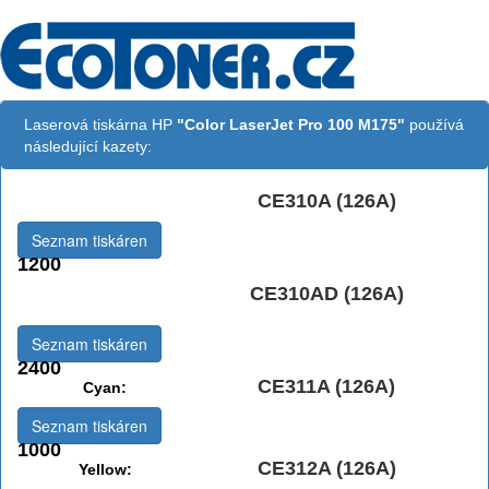
Laserová tiskárna HP
"Color LaserJet Pro 100 M175"
používá
následující kazety:
CE310A (126A)
Černá:
Seznam tiskáren
1200
Černá Double
CE310AD (126A)
Multipack:
Seznam tiskáren
2400
CE311A (126A)
Cyan:
Seznam tiskáren
1000
CE312A (126A)
Yellow: