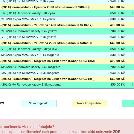
CY (201X) pro M252/M277, 2,3k cyan
2 940,00 Kč
3
(201X) - kompatibilní - Cyan na 2300 stran (Canon CRG045H)
540,00 Kč
CY (201X) Renovace kazety 2,3k cyan
850,00 Kč
1
YE (201A) pro M252/M277, 1,4k yellow
2 330,00 Kč
2
(201A) - kompatibilní - Yellow na 1400 stran (Canon CRG 045Y)
490,00 Kč
YE (201A) Renovace kazety 1,4k yellow
700,00 Kč
YE (201X) pro M252/M277, 2,3k yellow
2 940,00 Kč
3
(201X) - kompatibilní - Yellow na 2300 stran (Canon CRG045H)
540,00 Kč
YE (201X) Renovace kazety 2,3k yellow
850,00 Kč
1
MA (201A) pro M252/M277, 1,4k magenta
2 330,00 Kč
2
(201A) - kompatibilní - Magenta na 1400 stran (Canon CRG045M)
490,00 Kč
MA (201A) Renovace kazety 1,4k magenta
700,00 Kč
 MA (201X) pro M252/M277, 2,3k magenta
2 940,00 Kč
3
(201X) - kompatibilní - Magenta na 2300 stran (Canon CRG045H)
540,00 Kč
(201X) MA Renovace kazety 2,3k magenta
850,00 Kč
1
ky:
Nová originální
Nová kompatibilní
em sortimentu vše co potřebujete?
 a dostupnost na libovolné naší prodejně - seznam kontaktů naleznete
ZDE