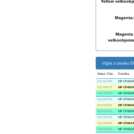
Yellow velkoob
Magenta:
Magenta
velkoobjemo
Výpis z ceníku
Sklad. číslo
Položka
011-04750
HP CF400A 
011-04875
HP CF400A 
019-03700
HP CF400A 
011-04755
HP CF400X 
011-04870
HP CF400X 
019-03701
HP CF400X 
011-04751
HP CF401A 
011-04876
HP CF401A 
019-03702
HP CF401A 