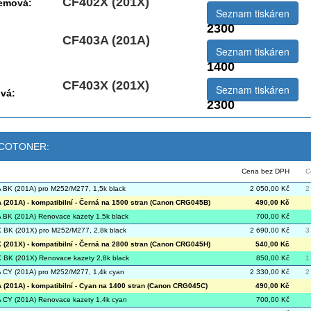
CF402X (201X)
jemová:
Seznam tiskáren
2300
CF403A (201A)
Seznam tiskáren
1400
CF403X (201X)
Seznam tiskáren
vá:
2300
 ECOTONER:
Cena bez DPH
C
BK (201A) pro M252/M277, 1,5k black
2 050,00 Kč
2
(201A) - kompatibilní - Černá na 1500 stran (Canon CRG045B)
490,00 Kč
BK (201A) Renovace kazety 1,5k black
700,00 Kč
BK (201X) pro M252/M277, 2,8k black
2 690,00 Kč
3
(201X) - kompatibilní - Černá na 2800 stran (Canon CRG045H)
540,00 Kč
BK (201X) Renovace kazety 2,8k black
850,00 Kč
1
CY (201A) pro M252/M277, 1,4k cyan
2 330,00 Kč
2
(201A) - kompatibilní - Cyan na 1400 stran (Canon CRG045C)
490,00 Kč
CY (201A) Renovace kazety 1,4k cyan
700,00 Kč