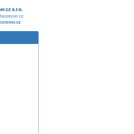
r.cz s.r.o.
@ecotoner.cz
otoner.cz