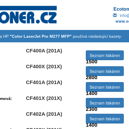
Ecotone
info
www.ec
na HP
"Color LaserJet Pro M277 MFP"
používá následující kazety:
CF400A (201A)
Seznam tiskáren
1500
CF400X (201X)
emová:
Seznam tiskáren
2800
CF401A (201A)
Seznam tiskáren
1400
CF401X (201X)
emová:
Seznam tiskáren
2300
CF402A (201A)
Seznam tiskáren
1400