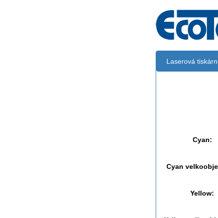
Laserová tiskár
Černá:
Černá vekoobj
Cyan:
Cyan velkoobj
Yellow: