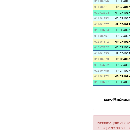
011-04756
HP CF401X 
011-04871
HP CF401X 
019-03703
HP CF401X 
011-04752
HP CF402A 
011-04877
HP CF402A 
019-03704
HP CF402A 
011-04757
HP CF402X 
011-04872
HP CF402X 
019-03705
HP CF402X 
011-04753
HP CF403A 
011-04878
HP CF403A 
019-03706
HP CF403A 
011-04758
HP CF403X
011-04873
HP CF403X 
019-03707
HP CF403X 
Barvy řádků tabul
Nenalezli jste v naš
Zeptejte se na cenu