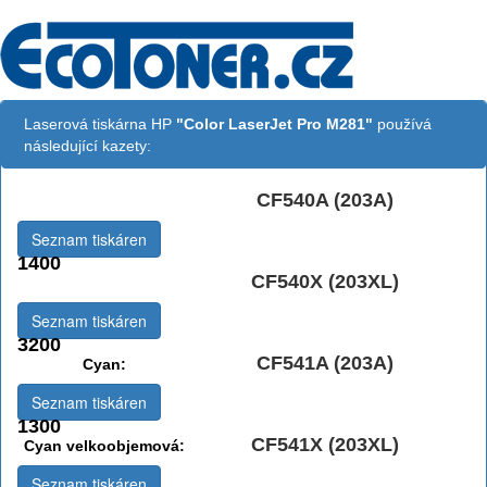
Laserová tiskárna HP
"Color LaserJet Pro M281"
používá
následující kazety:
CF540A (203A)
Černá:
Seznam tiskáren
1400
CF540X (203XL)
Černá vekoobjemová:
Seznam tiskáren
3200
CF541A (203A)
Cyan:
Seznam tiskáren
1300
CF541X (203XL)
Cyan velkoobjemová:
Seznam tiskáren