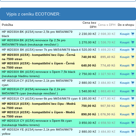
Výpis z ceníku ECOTONER:
Cena bez
Položka
Cena s DPH
Do e-shopu
DPH
HP W2030A BK (415A) toner 2,5k pro M454/M479
2 230,00 Kč
2 698,30 Kč
Koupit
black
HP W2030A BK (415A) renovace čip 2,5k pro
1 270,00 Kč
1 536,70 Kč
Koupit
M454/M479 black (neukazuje množství )
HP W2030X BK (415X) toner 7k pro M454/M479 black
4 520,00 Kč
5 469,20 Kč
Koupit
HP W2030X (415X) - kompatibilní bez čipu - Černá
740,00 Kč
895,40 Kč
Koupit
na 7500 stran
HP W2030X (415X) - kompatibilní s čipem - Černá
640,00 Kč
774,40 Kč
Koupit
na 7500 stran
HP W2030X BK (415X) renovace s čipem 7,5k black
2 750,00 Kč
3 327,50 Kč
Koupit
(neukazuje hladinu toneru)
HP W2031A CY (415A) toner 2,1k pro M454/M479
2 880,00 Kč
3 484,80 Kč
Koupit
cyan
HP W2031A CY (415A) renovace čip 2,1k pro
1 540,00 Kč
1 863,40 Kč
Koupit
M454/M479 cyan (neukazuje množství )
HP W2031X CY (415X) toner 6k pro M454/M479 cyan
6 180,00 Kč
7 477,80 Kč
Koupit
HP W2031X (415X) - kompatibilní bez čipu - Modrá
750,00 Kč
907,50 Kč
Koupit
na 7500 stran
HP W2031X (415X) - kompatibilní s čipem - Modrá
890,00 Kč
1 076,90 Kč
Koupit
na 7500 stran
HP W2031X CY (415X) renovace s čipem 6k cyan
3 850,00 Kč
4 658,50 Kč
Koupit
(neukazuje hladinu toneru)
HP W2032A YE (415A) toner 2,1k pro M454/M479
2 880,00 Kč
3 484,80 Kč
Koupit
yellow