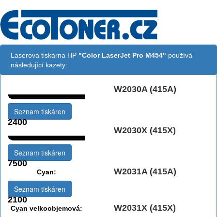
Laserová tiskárna HP
"Color LaserJet Pro M454"
používá
následující kazety:
W2030A (415A)
Černá:
Seznam tiskáren
2400
W2030X (415X)
Černá vekoobjemová:
Seznam tiskáren
7500
W2031A (415A)
Cyan:
Seznam tiskáren
2100
W2031X (415X)
Cyan velkoobjemová: