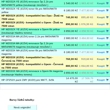
HP W2032A YE (415A) renovace čip 2,1k pro
1 540,00 Kč
1 863,40 Kč
Koupit
M454/M479 yellow (neukazuje množství )
HP W2032X YE (415X) toner 6k pro M454/M479
6 180,00 Kč
7 477,80 Kč
Koupit
yellow
HP W2032X (415X) - kompatibilní bez čipu - Žlutá na
740,00 Kč
895,40 Kč
Koupit
7500 stran
HP W2032X (415X) - kompatibilní s čipem - Žlutá na
890,00 Kč
1 076,90 Kč
Koupit
7500 stran
HP W2032X YE (415X) renovace s čipem 6k yellow
3 850,00 Kč
4 658,50 Kč
Koupit
(neukazuje hladinu toneru)
HP W2033A MA (415A) toner 2,1k pro M454/M479
2 880,00 Kč
3 484,80 Kč
Koupit
magenta
HP W2033A MA (415A) renovace čip 2,1k pro
1 540,00 Kč
1 863,40 Kč
Koupit
M454/M479 magenta (neukazuje množství )
HP W2033X MA (415X) toner 6k pro M454/M479
6 180,00 Kč
7 477,80 Kč
Koupit
magenta
HP W2033X (415X) - kompatibilní bez čipu -
760,00 Kč
919,60 Kč
Koupit
Červená na 7500 stran
HP W2033X (415X) - kompatibilní s čipem - Červená
880,00 Kč
1 064,80 Kč
Koupit
na 7500 stran
HP W2033X MA (415X) renovace s čipem 6k magenta
3 850,00 Kč
4 658,50 Kč
Koupit
(neukazuje hladinu toneru)
14 470,00
17 508,70
HP CF252X pack CMY (410X) pro M477, 3x5k
Koupit
Kč
Kč
Barvy řádků tabulky:
Nová originální