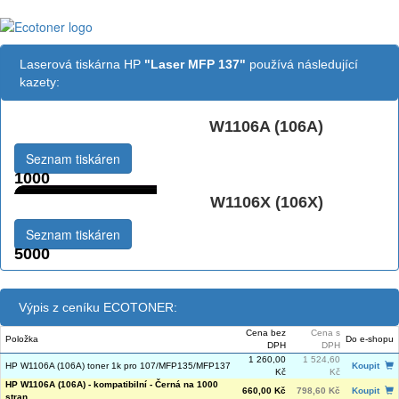
Laserová tiskárna HP
"Laser MFP 137"
používá následující
kazety:
W1106A (106A)
Černá:
Seznam tiskáren
1000
W1106X (106X)
Černá vekoobjemová:
Seznam tiskáren
5000
Výpis z ceníku ECOTONER:
Cena bez
Cena s
Položka
Do e-shopu
DPH
DPH
1 260,00
1 524,60
HP W1106A (106A) toner 1k pro 107/MFP135/MFP137
Koupit
Kč
Kč
HP W1106A (106A) - kompatibilní - Černá na 1000
660,00 Kč
798,60 Kč
Koupit
stran