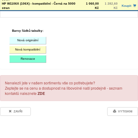
HP W1106X (106X) - kompatibilní - Černá na 5000
1 060,00
1 282,60
Koupit
stran
Kč
Kč
Barvy řádků tabulky:
Nová originální
Nová kompatibilní
Renovace
Nenalezli jste v našem sortimentu vše co potřebujete?
Zeptejte se na cenu a dostupnost na libovolné naší prodejně - seznam
kontaktů naleznete
ZDE
ZAVŘI
VYTISKNI