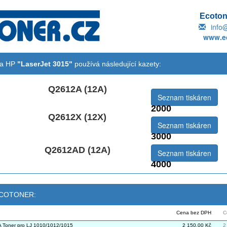
Ecotone
info
www.ec
na HP
"LaserJet 3015"
používá následující kazety:
Q2612A (12A)
Seznam tiskáren
2000
Q2612X (12X)
emová:
Seznam tiskáren
3000
le
Q2612AD (12A)
Seznam tiskáren
:
4000
 ECOTONER:
Cena bez DPH
C
Toner pro LJ 1010/1012/1015
2 150,00 Kč
2