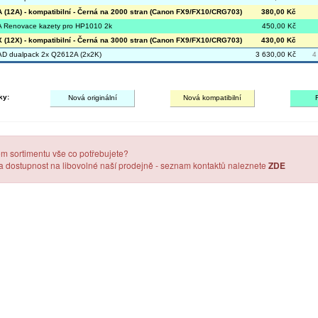
(12A) - kompatibilní - Černá na 2000 stran (Canon FX9/FX10/CRG703)
380,00 Kč
 Renovace kazety pro HP1010 2k
450,00 Kč
(12X) - kompatibilní - Černá na 3000 stran (Canon FX9/FX10/CRG703)
430,00 Kč
D dualpack 2x Q2612A (2x2K)
3 630,00 Kč
4
ky:
Nová originální
Nová kompatibilní
em sortimentu vše co potřebujete?
 a dostupnost na libovolné naší prodejně - seznam kontaktů naleznete
ZDE