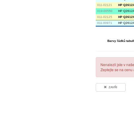
011-02121
HP Q2612A 
019-00550
HP Q2612A
011-02125
HP Q2612X 
011-00971
HP Q2612A
Barvy řádků tabul
Nenalezli jste v naš
Zeptejte se na cenu
ZAVŘI