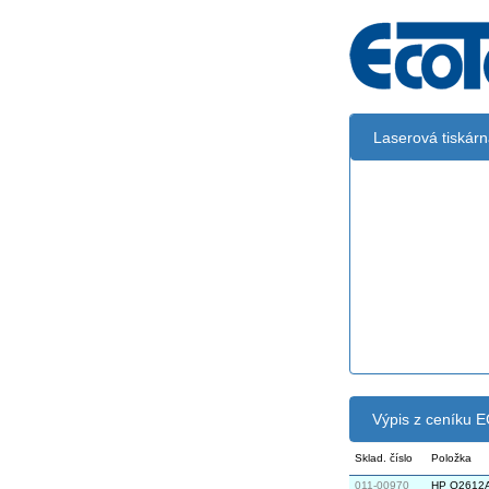
Laserová tiskár
Černá:
Černá vekoobj
Černá Doub
Multipack
Výpis z ceníku
Sklad. číslo
Položka
011-00970
HP Q2612A 