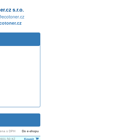
r.cz s.r.o.
@ecotoner.cz
otoner.cz
ena s DPH
Do e-shopu
 601,50 Kč
Koupit