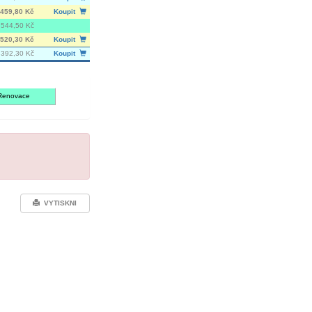
459,80 Kč
Koupit
544,50 Kč
520,30 Kč
Koupit
 392,30 Kč
Koupit
Renovace
VYTISKNI