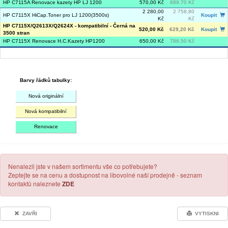
HP C7115A Renovace kazety HP LJ 1200
570,00 Kč
689,70 Kč
2 280,00
2 758,80
HP C7115X HiCap.Toner pro LJ 1200(3500s)
Koupit
Kč
Kč
HP C7115X/Q2613X/Q2624X - kompatibilní - Černá na
520,00 Kč
629,20 Kč
Koupit
3500 stran
HP C7115X Renovace H.C.Kazety HP1200
650,00 Kč
786,50 Kč
Barvy řádků tabulky:
Nová originální
Nová kompatibilní
Renovace
Nenalezli jste v našem sortimentu vše co potřebujete?
Zeptejte se na cenu a dostupnost na libovolné naší prodejně - seznam
kontaktů naleznete
ZDE
ZAVŘI
VYTISKNI