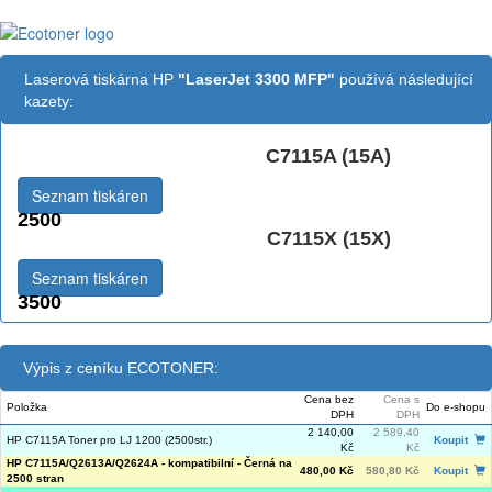
Laserová tiskárna HP
"LaserJet 3300 MFP"
používá následující
kazety:
C7115A (15A)
Černá:
Seznam tiskáren
2500
C7115X (15X)
Černá vekoobjemová:
Seznam tiskáren
3500
Výpis z ceníku ECOTONER:
Cena bez
Cena s
Položka
Do e-shopu
DPH
DPH
2 140,00
2 589,40
HP C7115A Toner pro LJ 1200 (2500str.)
Koupit
Kč
Kč
HP C7115A/Q2613A/Q2624A - kompatibilní - Černá na
480,00 Kč
580,80 Kč
Koupit
2500 stran