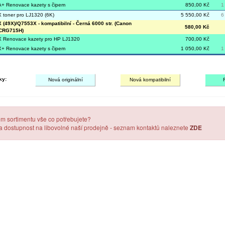
+ Renovace kazety s čipem
850,00 Kč
1
toner pro LJ1320 (6K)
5 550,00 Kč
6
(49X)/Q7553X - kompatibilní - Černá 6000 str. (Canon
580,00 Kč
CRG715H)
 Renovace kazety pro HP LJ1320
700,00 Kč
+ Renovace kazety s čipem
1 050,00 Kč
1
ky:
Nová originální
Nová kompatibilní
em sortimentu vše co potřebujete?
 a dostupnost na libovolné naší prodejně - seznam kontaktů naleznete
ZDE