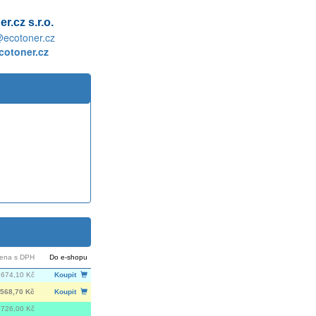
r.cz s.r.o.
@ecotoner.cz
otoner.cz
ena s DPH
Do e-shopu
 674,10 Kč
Koupit
568,70 Kč
Koupit
726,00 Kč