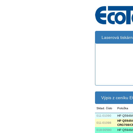
Laserová tiskár
Černá:
Černá vekoobj
Výpis z ceníku
Sklad. číslo
Položka
011-01090
HP Q5949A 
HP Q5949A/
011-01098
CRG708/C
019-00580
HP Q5949A