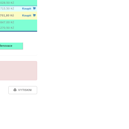
 028,50 Kč
 715,50 Kč
Koupit
701,80 Kč
Koupit
847,00 Kč
 270,50 Kč
Renovace
VYTISKNI