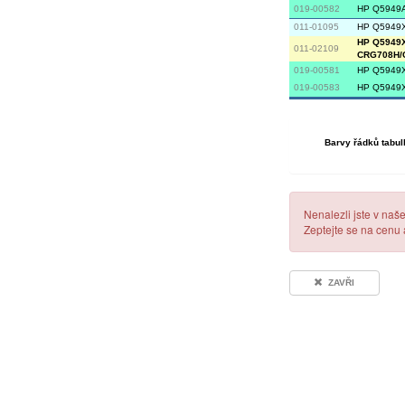
019-00582
HP Q5949A
011-01095
HP Q5949X 
HP Q5949X 
011-02109
CRG708H/
019-00581
HP Q5949X
019-00583
HP Q5949X
Barvy řádků tabul
Nenalezli jste v naš
Zeptejte se na cenu
ZAVŘI