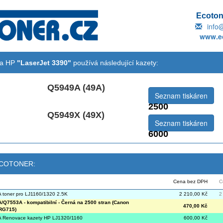
Ecotone
info
www.ec
na HP
"LaserJet 3390"
používá následující kazety:
Q5949A (49A)
Seznam tiskáren
2500
Q5949X (49X)
emová:
Seznam tiskáren
6000
 ECOTONER:
Cena bez DPH
C
toner pro LJ1160/1320 2.5K
2 210,00 Kč
2
Q7553A - kompatibilní - Černá na 2500 stran (Canon
470,00 Kč
RG715)
 Renovace kazety HP LJ1320/1160
600,00 Kč