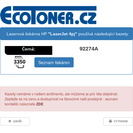
Laserová tiskárna HP
"LaserJet 4pj"
používá následující kazety:
92274A
Černá:
3350
Seznam tiskáren
Kazety nemáme v našem sortimentu, ale můžeme je pro Vás objednat.
Zeptejte se na cenu a dostupnost na libovolné naší prodejně - seznam
kontaktů naleznete
ZDE
ZAVŘI
VYTISKNI