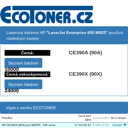
Laserová tiskárna HP
"LaserJet Enterprise 600 M603"
používá
následující kazety:
CE390A (90A)
Černá:
Seznam tiskáren
10000
CE390X (90X)
Černá vekoobjemová:
Seznam tiskáren
24000
Výpis z ceníku ECOTONER:
Cena bez
Položka
Cena s DPH
Do e-shopu
DPH
HP CE390A (90A) pro M4555, 10K toner
4 710,00 Kč
5 699,10 Kč
Koupit