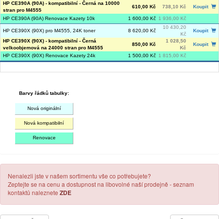
HP CE390A (90A) - kompatibilní - Černá na 10000
610,00 Kč
738,10 Kč
Koupit
stran pro M4555
HP CE390A (90A) Renovace Kazety 10k
1 600,00 Kč
1 936,00 Kč
10 430,20
HP CE390X (90X) pro M4555, 24K toner
8 620,00 Kč
Koupit
Kč
HP CE390X (90X) - kompatibilní - Černá
1 028,50
850,00 Kč
Koupit
velkoobjemová na 24000 stran pro M4555
Kč
HP CE390X (90X) Renovace Kazety 24k
1 500,00 Kč
1 815,00 Kč
Barvy řádků tabulky:
Nová originální
Nová kompatibilní
Renovace
Nenalezli jste v našem sortimentu vše co potřebujete?
Zeptejte se na cenu a dostupnost na libovolné naší prodejně - seznam
kontaktů naleznete
ZDE