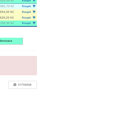
 420,00 Kč
Koupit
 981,70 Kč
Koupit
 004,30 Kč
Koupit
629,20 Kč
Koupit
 150,30 Kč
Koupit
Renovace
VYTISKNI