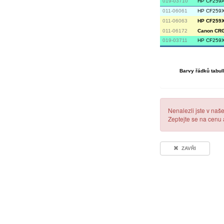
019-03710
HP CF259A 
011-06061
HP CF259X 
011-06063
HP CF259X 
011-06172
Canon CRG 
019-03711
HP CF259X 
Barvy řádků tabul
Nenalezli jste v naš
Zeptejte se na cenu
ZAVŘI