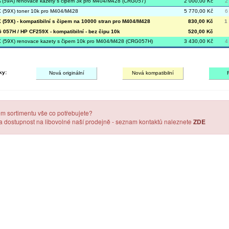
(59A) renovace kazety s čipem 3k pro M404/M428 (CRG057)
2 000,00 Kč
2
(59X) toner 10k pro M404/M428
5 770,00 Kč
6
(59X) - kompatibilní s čipem na 10000 stran pro M404/M428
830,00 Kč
1
057H / HP CF259X - kompatibilní - bez čipu 10k
520,00 Kč
(59X) renovace kazety s čipem 10k pro M404/M428 (CRG057H)
3 430,00 Kč
4
ky:
Nová originální
Nová kompatibilní
em sortimentu vše co potřebujete?
 a dostupnost na libovolné naší prodejně - seznam kontaktů naleznete
ZDE