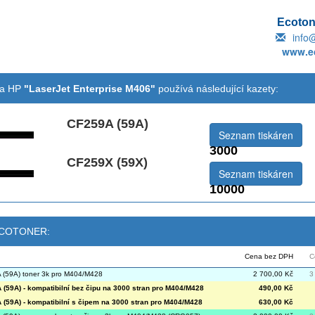
Ecotone
info
www.ec
na HP
"LaserJet Enterprise M406"
používá následující kazety:
CF259A (59A)
Seznam tiskáren
3000
CF259X (59X)
emová:
Seznam tiskáren
10000
 ECOTONER:
Cena bez DPH
C
(59A) toner 3k pro M404/M428
2 700,00 Kč
3
(59A) - kompatibilní bez čipu na 3000 stran pro M404/M428
490,00 Kč
(59A) - kompatibilní s čipem na 3000 stran pro M404/M428
630,00 Kč