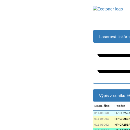
Laserová tiskár
Černá:
Černá vekoobj
Výpis z ceníku
Sklad. číslo
Položka
011-06060
HP CF259A 
011-06064
HP CF259A 
011-06062
HP CF259A 