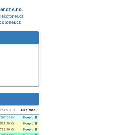
r.cz s.r.o.
@ecotoner.cz
otoner.cz
ena s DPH
Do e-shopu
 267,00 Kč
Koupit
592,90 Kč
Koupit
762,30 Kč
Koupit