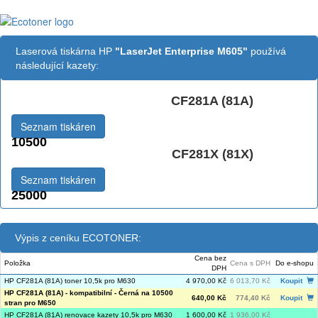
Laserová tiskárna HP
"LaserJet Enterprise M605"
používá
následující kazety:
CF281A (81A)
Černá:
Seznam tiskáren
10500
CF281X (81X)
Černá vekoobjemová:
Seznam tiskáren
25000
Výpis z ceníku ECOTONER:
Cena bez
Položka
Cena s DPH
Do e-shopu
DPH
HP CF281A (81A) toner 10,5k pro M630
4 970,00 Kč
6 013,70 Kč
Koupit
HP CF281A (81A) - kompatibilní - Černá na 10500
640,00 Kč
774,40 Kč
Koupit
stran pro M650
HP CF281A (81A) renovace kazety 10,5k pro M630
1 600,00 Kč
1 936,00 Kč