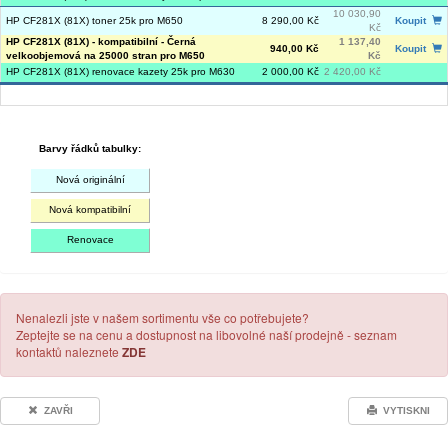
10 030,90
HP CF281X (81X) toner 25k pro M650
8 290,00 Kč
Koupit
Kč
HP CF281X (81X) - kompatibilní - Černá
1 137,40
940,00 Kč
Koupit
velkoobjemová na 25000 stran pro M650
Kč
HP CF281X (81X) renovace kazety 25k pro M630
2 000,00 Kč
2 420,00 Kč
Barvy řádků tabulky:
Nová originální
Nová kompatibilní
Renovace
Nenalezli jste v našem sortimentu vše co potřebujete?
Zeptejte se na cenu a dostupnost na libovolné naší prodejně - seznam
kontaktů naleznete
ZDE
ZAVŘI
VYTISKNI