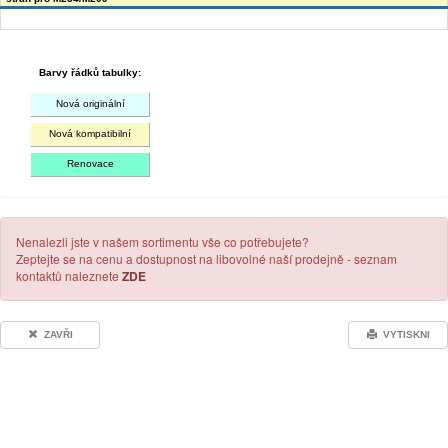
Barvy řádků tabulky:
Nová originální
Nová kompatibilní
Renovace
Nenalezli jste v našem sortimentu vše co potřebujete?
Zeptejte se na cenu a dostupnost na libovolné naší prodejně - seznam
kontaktů naleznete
ZDE
ZAVŘI
VYTISKNI