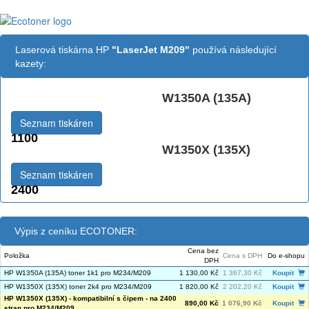
Laserová tiskárna HP
"LaserJet M209"
používá následující
kazety:
W1350A (135A)
Černá:
Seznam tiskáren
1100
W1350X (135X)
Černá vekoobjemová:
Seznam tiskáren
2400
Výpis z ceníku ECOTONER:
Cena bez
Položka
Cena s DPH
Do e-shopu
DPH
HP W1350A (135A) toner 1k1 pro M234/M209
1 130,00 Kč
1 367,30 Kč
Koupit
HP W1350X (135X) toner 2k4 pro M234/M209
1 820,00 Kč
2 202,20 Kč
Koupit
HP W1350X (135X) - kompatibilní s čipem - na 2400
890,00 Kč
1 076,90 Kč
Koupit
stran pro M234/M209