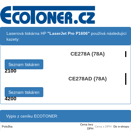
Laserová tiskárna HP
"LaserJet Pro P1606"
používá následující
kazety:
CE278A (78A)
Černá:
Seznam tiskáren
2100
Černá Double
CE278AD (78A)
Multipack:
Seznam tiskáren
4200
Výpis z ceníku ECOTONER:
Cena bez
Položka
Cena s DPH
Do e-shopu
DPH