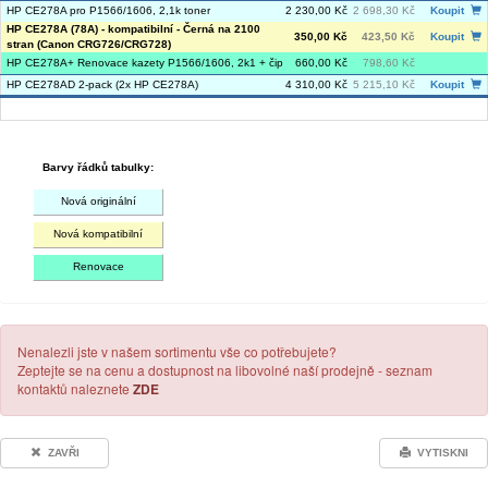
HP CE278A pro P1566/1606, 2,1k toner
2 230,00 Kč
2 698,30 Kč
Koupit
HP CE278A (78A) - kompatibilní - Černá na 2100
350,00 Kč
423,50 Kč
Koupit
stran (Canon CRG726/CRG728)
HP CE278A+ Renovace kazety P1566/1606, 2k1 + čip
660,00 Kč
798,60 Kč
HP CE278AD 2-pack (2x HP CE278A)
4 310,00 Kč
5 215,10 Kč
Koupit
Barvy řádků tabulky:
Nová originální
Nová kompatibilní
Renovace
Nenalezli jste v našem sortimentu vše co potřebujete?
Zeptejte se na cenu a dostupnost na libovolné naší prodejně - seznam
kontaktů naleznete
ZDE
ZAVŘI
VYTISKNI