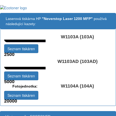
Laserová tiskárna HP
"Neverstop Laser 1200 MFP"
používá
následující kazety:
W1103A (103A)
Černá:
Seznam tiskáren
2500
Černá Double
W1103AD (103AD)
Multipack:
Seznam tiskáren
5000
W1104A (104A)
Fotojednotka:
Seznam tiskáren
20000