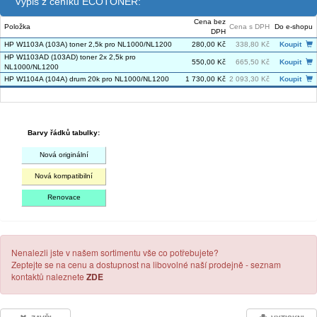
Výpis z ceníku ECOTONER:
Cena bez
Položka
Cena s DPH
Do e-shopu
DPH
HP W1103A (103A) toner 2,5k pro NL1000/NL1200
280,00 Kč
338,80 Kč
Koupit
HP W1103AD (103AD) toner 2x 2,5k pro
550,00 Kč
665,50 Kč
Koupit
NL1000/NL1200
HP W1104A (104A) drum 20k pro NL1000/NL1200
1 730,00 Kč
2 093,30 Kč
Koupit
Barvy řádků tabulky:
Nová originální
Nová kompatibilní
Renovace
Nenalezli jste v našem sortimentu vše co potřebujete?
Zeptejte se na cenu a dostupnost na libovolné naší prodejně - seznam
kontaktů naleznete
ZDE