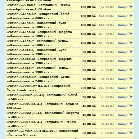
extraobjemová na 1500 stran
Brother LC3619XLY - kompatibilní - Yellow
130,00 Kč
157,30 Kč
Koupit
extraobjemová na 1500 stran
Brother LC427XLBK - kompatibilní - černá
450,00 Kč
544,50 Kč
Koupit
velkoobjemová na 6000 stran
Brother LC427XLC - kompatibilní - cyan
450,00 Kč
544,50 Kč
Koupit
velkoobjemová na 5000 stran
Brother LC427XLM - kompatibilní - magenta
420,00 Kč
508,20 Kč
Koupit
velkoobjemová na 5000 stran
Brother LC427XLY - kompatibilní - yellow
420,00 Kč
508,20 Kč
Koupit
velkoobjemová na 5000 stran
Brother LC525XLC - kompatibilní - Cyan
50,00 Kč
60,50 Kč
Koupit
velkoobjemová na 1300 stran
Brother LC525XLM - kompatibilní - Magenta
50,00 Kč
60,50 Kč
Koupit
velkoobjemová na 1300 stran
Brother LC525XLY - kompatibilní - Yellow
50,00 Kč
60,50 Kč
Koupit
velkoobjemová na 1300 stran
Brother LC529XLBK - kompatibilní - Černá
70,00 Kč
84,70 Kč
Koupit
velkoobjemová na 2400 stran
Brother LC900BCMY (LC-41) - kompatibilní -
200,00 Kč
242,00 Kč
Koupit
Černá + sada barev
Brother LC900BK (LC-41) - kompatibilní - Černá
55,00 Kč
66,55 Kč
Koupit
na 500 stran
Brother LC900C (LC-41) - kompatibilní - Cyan na
45,00 Kč
54,45 Kč
Koupit
400 stran
Brother LC900M (LC-41) - kompatibilní - Magenta
45,00 Kč
54,45 Kč
Koupit
na 400 stran
Brother LC900Y (LC-41) - kompatibilní - Yellow
45,00 Kč
54,45 Kč
Koupit
na 400 stran
Brother LC970BK (LC-51/LC1000) - kompatibilní
65,00 Kč
78,65 Kč
Koupit
- Černá na 350 stran