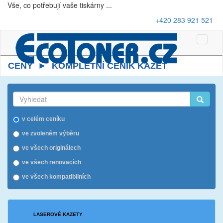
Vše, co potřebují vaše tiskárny ...
+420 283 921 521
Toggle
Naviga
CENY ► KOMPLETNÍ CENÍK KAZET
v celém ceníku
ve zvoleném výběru
ve všech originálech
ve všech renovacích
ve všech kompatibilních
LASEROVÉ KAZETY