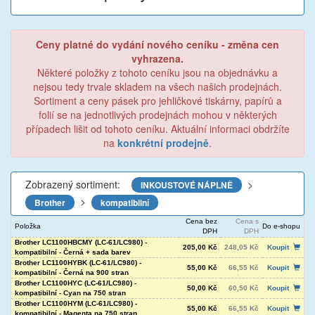
Ceny platné do vydání nového ceníku - změna cen
vyhrazena.
Některé položky z tohoto ceníku jsou na objednávku a
nejsou tedy trvale skladem na všech našich prodejnách.
Sortiment a ceny pásek pro jehličkové tiskárny, papírů a
folií se na jednotlivých prodejnách mohou v některých
případech lišit od tohoto ceníku. Aktuální informaci obdržíte
na
konkrétní prodejně
.
Zobrazený sortiment:
>
INKOUSTOVÉ NÁPLNĚ
>
Brother
kompatibilní
Cena bez
Cena s
Položka
Do e-shopu
DPH
DPH
Brother LC1100HBCMY (LC-61/LC980) -
205,00 Kč
248,05 Kč
Koupit
kompatibilní - Černá + sada barev
Brother LC1100HYBK (LC-61/LC980) -
55,00 Kč
66,55 Kč
Koupit
kompatibilní - Černá na 900 stran
Brother LC1100HYC (LC-61/LC980) -
50,00 Kč
60,50 Kč
Koupit
kompatibilní - Cyan na 750 stran
Brother LC1100HYM (LC-61/LC980) -
55,00 Kč
66,55 Kč
Koupit
kompatibilní - Magenta na 750 stran