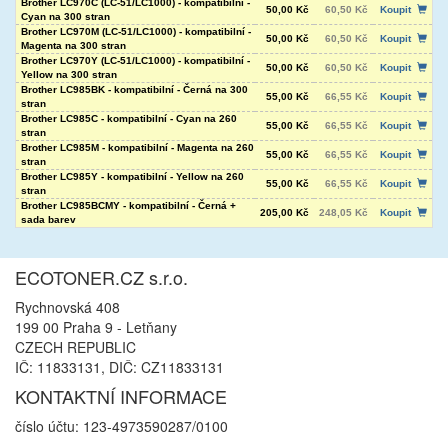
Brother LC970C (LC-51/LC1000) - kompatibilní -
50,00 Kč
60,50 Kč
Koupit
Cyan na 300 stran
Brother LC970M (LC-51/LC1000) - kompatibilní -
50,00 Kč
60,50 Kč
Koupit
Magenta na 300 stran
Brother LC970Y (LC-51/LC1000) - kompatibilní -
50,00 Kč
60,50 Kč
Koupit
Yellow na 300 stran
Brother LC985BK - kompatibilní - Černá na 300
55,00 Kč
66,55 Kč
Koupit
stran
Brother LC985C - kompatibilní - Cyan na 260
55,00 Kč
66,55 Kč
Koupit
stran
Brother LC985M - kompatibilní - Magenta na 260
55,00 Kč
66,55 Kč
Koupit
stran
Brother LC985Y - kompatibilní - Yellow na 260
55,00 Kč
66,55 Kč
Koupit
stran
Brother LC985BCMY - kompatibilní - Černá +
205,00 Kč
248,05 Kč
Koupit
sada barev
ECOTONER.CZ s.r.o.
Rychnovská 408
199 00 Praha 9 - Letňany
CZECH REPUBLIC
IČ: 11833131, DIČ: CZ11833131
KONTAKTNÍ INFORMACE
číslo účtu: 123-4973590287/0100