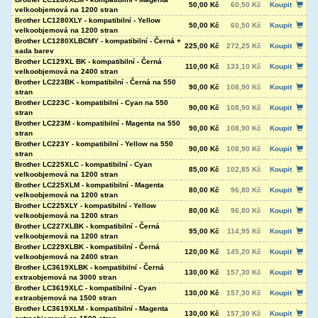
50,00 Kč
60,50 Kč
Koupit
velkoobjemová na 1200 stran
Brother LC1280XLY - kompatibilní - Yellow
50,00 Kč
60,50 Kč
Koupit
velkoobjemová na 1200 stran
Brother LC1280XLBCMY - kompatibilní - Černá +
225,00 Kč
272,25 Kč
Koupit
sada barev
Brother LC129XL BK - kompatibilní - Černá
110,00 Kč
133,10 Kč
Koupit
velkoobjemová na 2400 stran
Brother LC223BK - kompatibilní - Černá na 550
90,00 Kč
108,90 Kč
Koupit
stran
Brother LC223C - kompatibilní - Cyan na 550
90,00 Kč
108,90 Kč
Koupit
stran
Brother LC223M - kompatibilní - Magenta na 550
90,00 Kč
108,90 Kč
Koupit
stran
Brother LC223Y - kompatibilní - Yellow na 550
90,00 Kč
108,90 Kč
Koupit
stran
Brother LC225XLC - kompatibilní - Cyan
85,00 Kč
102,85 Kč
Koupit
velkoobjemová na 1200 stran
Brother LC225XLM - kompatibilní - Magenta
80,00 Kč
96,80 Kč
Koupit
velkoobjemová na 1200 stran
Brother LC225XLY - kompatibilní - Yellow
80,00 Kč
96,80 Kč
Koupit
velkoobjemová na 1200 stran
Brother LC227XLBK - kompatibilní - Černá
95,00 Kč
114,95 Kč
Koupit
velkoobjemová na 1200 stran
Brother LC229XLBK - kompatibilní - Černá
120,00 Kč
145,20 Kč
Koupit
velkoobjemová na 2400 stran
Brother LC3619XLBK - kompatibilní - Černá
130,00 Kč
157,30 Kč
Koupit
extraobjemová na 3000 stran
Brother LC3619XLC - kompatibilní - Cyan
130,00 Kč
157,30 Kč
Koupit
extraobjemová na 1500 stran
Brother LC3619XLM - kompatibilní - Magenta
130,00 Kč
157,30 Kč
Koupit