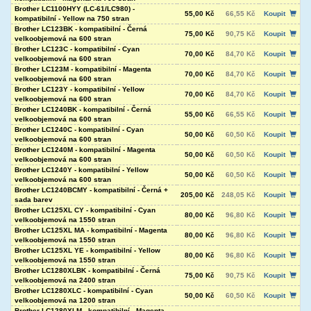
Brother LC1100HYY (LC-61/LC980) -
55,00 Kč
66,55 Kč
Koupit
kompatibilní - Yellow na 750 stran
Brother LC123BK - kompatibilní - Černá
75,00 Kč
90,75 Kč
Koupit
velkoobjemová na 600 stran
Brother LC123C - kompatibilní - Cyan
70,00 Kč
84,70 Kč
Koupit
velkoobjemová na 600 stran
Brother LC123M - kompatibilní - Magenta
70,00 Kč
84,70 Kč
Koupit
velkoobjemová na 600 stran
Brother LC123Y - kompatibilní - Yellow
70,00 Kč
84,70 Kč
Koupit
velkoobjemová na 600 stran
Brother LC1240BK - kompatibilní - Černá
55,00 Kč
66,55 Kč
Koupit
velkoobjemová na 600 stran
Brother LC1240C - kompatibilní - Cyan
50,00 Kč
60,50 Kč
Koupit
velkoobjemová na 600 stran
Brother LC1240M - kompatibilní - Magenta
50,00 Kč
60,50 Kč
Koupit
velkoobjemová na 600 stran
Brother LC1240Y - kompatibilní - Yellow
50,00 Kč
60,50 Kč
Koupit
velkoobjemová na 600 stran
Brother LC1240BCMY - kompatibilní - Černá +
205,00 Kč
248,05 Kč
Koupit
sada barev
Brother LC125XL CY - kompatibilní - Cyan
80,00 Kč
96,80 Kč
Koupit
velkoobjemová na 1550 stran
Brother LC125XL MA - kompatibilní - Magenta
80,00 Kč
96,80 Kč
Koupit
velkoobjemová na 1550 stran
Brother LC125XL YE - kompatibilní - Yellow
80,00 Kč
96,80 Kč
Koupit
velkoobjemová na 1550 stran
Brother LC1280XLBK - kompatibilní - Černá
75,00 Kč
90,75 Kč
Koupit
velkoobjemová na 2400 stran
Brother LC1280XLC - kompatibilní - Cyan
50,00 Kč
60,50 Kč
Koupit
velkoobjemová na 1200 stran
Brother LC1280XLM - kompatibilní - Magenta