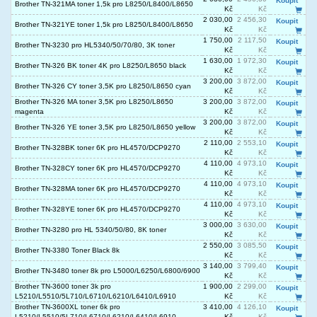
Koupit
Brother TN-321MA toner 1,5k pro L8250/L8400/L8650
Kč
Kč
2 030,00
2 456,30
Koupit
Brother TN-321YE toner 1,5k pro L8250/L8400/L8650
Kč
Kč
1 750,00
2 117,50
Koupit
Brother TN-3230 pro HL5340/50/70/80, 3K toner
Kč
Kč
1 630,00
1 972,30
Koupit
Brother TN-326 BK toner 4K pro L8250/L8650 black
Kč
Kč
3 200,00
3 872,00
Koupit
Brother TN-326 CY toner 3,5K pro L8250/L8650 cyan
Kč
Kč
Brother TN-326 MA toner 3,5K pro L8250/L8650
3 200,00
3 872,00
Koupit
magenta
Kč
Kč
3 200,00
3 872,00
Koupit
Brother TN-326 YE toner 3,5K pro L8250/L8650 yellow
Kč
Kč
2 110,00
2 553,10
Koupit
Brother TN-328BK toner 6K pro HL4570/DCP9270
Kč
Kč
4 110,00
4 973,10
Koupit
Brother TN-328CY toner 6K pro HL4570/DCP9270
Kč
Kč
4 110,00
4 973,10
Koupit
Brother TN-328MA toner 6K pro HL4570/DCP9270
Kč
Kč
4 110,00
4 973,10
Koupit
Brother TN-328YE toner 6K pro HL4570/DCP9270
Kč
Kč
3 000,00
3 630,00
Koupit
Brother TN-3280 pro HL 5340/50/80, 8K toner
Kč
Kč
2 550,00
3 085,50
Koupit
Brother TN-3380 Toner Black 8k
Kč
Kč
3 140,00
3 799,40
Koupit
Brother TN-3480 toner 8k pro L5000/L6250/L6800/6900
Kč
Kč
Brother TN-3600 toner 3k pro
1 900,00
2 299,00
Koupit
L5210/L5510/5L710/L6710/L6210/L6410/L6910
Kč
Kč
Brother TN-3600XL toner 6k pro
3 410,00
4 126,10
Koupit
L5210/L5510/5L710/L6710/L6210/L6410/L6910
Kč
Kč