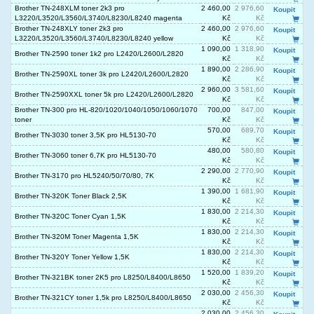
Brother TN-248XLM toner 2k3 pro
2 460,00
2 976,60
Koupit
L3220/L3520/L3560/L3740/L8230/L8240 magenta
Kč
Kč
Brother TN-248XLY toner 2k3 pro
2 460,00
2 976,60
Koupit
L3220/L3520/L3560/L3740/L8230/L8240 yellow
Kč
Kč
1 090,00
1 318,90
Koupit
Brother TN-2590 toner 1k2 pro L2420/L2600/L2820
Kč
Kč
1 890,00
2 286,90
Koupit
Brother TN-2590XL toner 3k pro L2420/L2600/L2820
Kč
Kč
2 960,00
3 581,60
Koupit
Brother TN-2590XXL toner 5k pro L2420/L2600/L2820
Kč
Kč
Brother TN-300 pro HL-820/1020/1040/1050/1060/1070
700,00
847,00
Koupit
toner
Kč
Kč
570,00
689,70
Koupit
Brother TN-3030 toner 3,5K pro HL5130-70
Kč
Kč
480,00
580,80
Koupit
Brother TN-3060 toner 6,7K pro HL5130-70
Kč
Kč
2 290,00
2 770,90
Koupit
Brother TN-3170 pro HL5240/50/70/80, 7K
Kč
Kč
1 390,00
1 681,90
Koupit
Brother TN-320K Toner Black 2,5K
Kč
Kč
1 830,00
2 214,30
Koupit
Brother TN-320C Toner Cyan 1,5K
Kč
Kč
1 830,00
2 214,30
Koupit
Brother TN-320M Toner Magenta 1,5K
Kč
Kč
1 830,00
2 214,30
Koupit
Brother TN-320Y Toner Yellow 1,5K
Kč
Kč
1 520,00
1 839,20
Koupit
Brother TN-321BK toner 2K5 pro L8250/L8400/L8650
Kč
Kč
2 030,00
2 456,30
Koupit
Brother TN-321CY toner 1,5k pro L8250/L8400/L8650
Kč
Kč
2 030,00
2 456,30