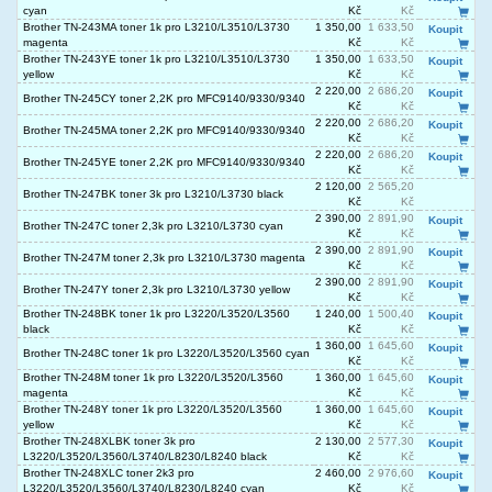
cyan
Kč
Kč
Brother TN-243MA toner 1k pro L3210/L3510/L3730
1 350,00
1 633,50
Koupit
magenta
Kč
Kč
Brother TN-243YE toner 1k pro L3210/L3510/L3730
1 350,00
1 633,50
Koupit
yellow
Kč
Kč
2 220,00
2 686,20
Koupit
Brother TN-245CY toner 2,2K pro MFC9140/9330/9340
Kč
Kč
2 220,00
2 686,20
Koupit
Brother TN-245MA toner 2,2K pro MFC9140/9330/9340
Kč
Kč
2 220,00
2 686,20
Koupit
Brother TN-245YE toner 2,2K pro MFC9140/9330/9340
Kč
Kč
2 120,00
2 565,20
Brother TN-247BK toner 3k pro L3210/L3730 black
Kč
Kč
2 390,00
2 891,90
Koupit
Brother TN-247C toner 2,3k pro L3210/L3730 cyan
Kč
Kč
2 390,00
2 891,90
Koupit
Brother TN-247M toner 2,3k pro L3210/L3730 magenta
Kč
Kč
2 390,00
2 891,90
Koupit
Brother TN-247Y toner 2,3k pro L3210/L3730 yellow
Kč
Kč
Brother TN-248BK toner 1k pro L3220/L3520/L3560
1 240,00
1 500,40
Koupit
black
Kč
Kč
1 360,00
1 645,60
Koupit
Brother TN-248C toner 1k pro L3220/L3520/L3560 cyan
Kč
Kč
Brother TN-248M toner 1k pro L3220/L3520/L3560
1 360,00
1 645,60
Koupit
magenta
Kč
Kč
Brother TN-248Y toner 1k pro L3220/L3520/L3560
1 360,00
1 645,60
Koupit
yellow
Kč
Kč
Brother TN-248XLBK toner 3k pro
2 130,00
2 577,30
Koupit
L3220/L3520/L3560/L3740/L8230/L8240 black
Kč
Kč
Brother TN-248XLC toner 2k3 pro
2 460,00
2 976,60
Koupit
L3220/L3520/L3560/L3740/L8230/L8240 cyan
Kč
Kč