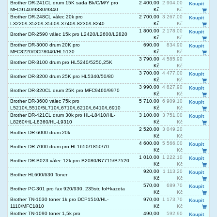
Brother DR-241CL drum 15K sada Bk/C/M/Y pro
2 400,00
2 904,00
Koupit
MFC9140/9330/9340
Kč
Kč
Brother DR-248CL válec 20k pro
2 700,00
3 267,00
Koupit
L3220/L3520/L3560/L3740/L8230/L8240
Kč
Kč
1 800,00
2 178,00
Koupit
Brother DR-2590 válec 15k pro L2420/L2600/L2820
Kč
Kč
Brother DR-3000 drum 20K pro
690,00
834,90
Koupit
MFC8220/DCP8040/HL5130
Kč
Kč
3 790,00
4 585,90
Brother DR-3100 drum pro HL5240/5250,25K
Kč
Kč
3 700,00
4 477,00
Koupit
Brother DR-3200 drum 25K pro HL5340/50/80
Kč
Kč
3 990,00
4 827,90
Koupit
Brother DR-320CL drum 25K pro MFC9460/9970
Kč
Kč
Brother DR-3600 válec 75k pro
5 710,00
6 909,10
Koupit
L5210/L5510/5L710/L6710/L6210/L6410/L6910
Kč
Kč
Brother DR-421CL drum 30k pro HL-L8410/HL-
3 100,00
3 751,00
Koupit
L8260/HL-L8360/HL-L9310
Kč
Kč
2 520,00
3 049,20
Brother DR-6000 drum 20k
Kč
Kč
4 600,00
5 566,00
Koupit
Brother DR-7000 drum pro HL1650/1850/70
Kč
Kč
1 010,00
1 222,10
Koupit
Brother DR-B023 válec 12k pro B2080/B7715/B7520
Kč
Kč
920,00
1 113,20
Koupit
Brother HL600/630 Toner
Kč
Kč
570,00
689,70
Koupit
Brother PC-301 pro fax 920/930, 235str. fol+kazeta
Kč
Kč
Brother TN-1030 toner 1k pro DCP1510/HL-
970,00
1 173,70
Koupit
1110/MFC1810
Kč
Kč
Brother TN-1090 toner 1,5k pro
490,00
592,90
Koupit