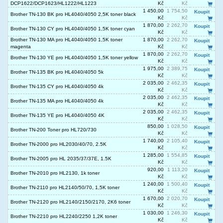
DCP1622/DCP1623/HL1222/HL1223
Kč
Kč
1 450,00
1 754,50
Koupit
Brother TN-130 BK pro HL4040/4050 2,5K toner black
Kč
Kč
1 870,00
2 262,70
Koupit
Brother TN-130 CY pro HL4040/4050 1,5K toner cyan
Kč
Kč
Brother TN-130 MA pro HL4040/4050 1,5K toner
1 870,00
2 262,70
Koupit
magenta
Kč
Kč
1 870,00
2 262,70
Koupit
Brother TN-130 YE pro HL4040/4050 1,5K toner yellow
Kč
Kč
1 975,00
2 389,75
Koupit
Brother TN-135 BK pro HL4040/4050 5k
Kč
Kč
2 035,00
2 462,35
Koupit
Brother TN-135 CY pro HL4040/4050 4k
Kč
Kč
2 035,00
2 462,35
Koupit
Brother TN-135 MA pro HL4040/4050 4k
Kč
Kč
2 035,00
2 462,35
Koupit
Brother TN-135 YE pro HL4040/4050 4K
Kč
Kč
850,00
1 028,50
Koupit
Brother TN-200 Toner pro HL720/730
Kč
Kč
1 740,00
2 105,40
Koupit
Brother TN-2000 pro HL2030/40/70, 2.5K
Kč
Kč
1 285,00
1 554,85
Koupit
Brother TN-2005 pro HL 2035/37/37E, 1.5K
Kč
Kč
920,00
1 113,20
Koupit
Brother TN-2010 pro HL2130, 1k toner
Kč
Kč
1 240,00
1 500,40
Koupit
Brother TN-2110 pro HL2140/50/70, 1,5K toner
Kč
Kč
1 670,00
2 020,70
Koupit
Brother TN-2120 pro HL2140/2150/2170, 2K6 toner
Kč
Kč
1 030,00
1 246,30
Koupit
Brother TN-2210 pro HL2240/2250 1,2K toner
Kč
Kč