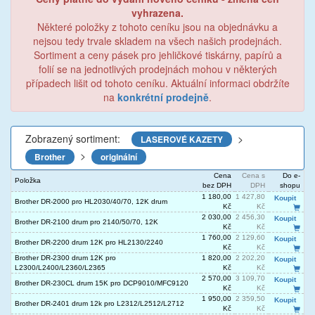
vyhrazena.
Některé položky z tohoto ceníku jsou na objednávku a
nejsou tedy trvale skladem na všech našich prodejnách.
Sortiment a ceny pásek pro jehličkové tiskárny, papírů a
folií se na jednotlivých prodejnách mohou v některých
případech lišit od tohoto ceníku. Aktuální informaci obdržíte
na
konkrétní prodejně
.
Zobrazený sortiment:
>
LASEROVÉ KAZETY
>
Brother
originální
Cena
Cena s
Do e-
Položka
bez DPH
DPH
shopu
1 180,00
1 427,80
Koupit
Brother DR-2000 pro HL2030/40/70, 12K drum
Kč
Kč
2 030,00
2 456,30
Koupit
Brother DR-2100 drum pro 2140/50/70, 12K
Kč
Kč
1 760,00
2 129,60
Koupit
Brother DR-2200 drum 12K pro HL2130/2240
Kč
Kč
Brother DR-2300 drum 12K pro
1 820,00
2 202,20
Koupit
L2300/L2400/L2360/L2365
Kč
Kč
2 570,00
3 109,70
Koupit
Brother DR-230CL drum 15K pro DCP9010/MFC9120
Kč
Kč
1 950,00
2 359,50
Koupit
Brother DR-2401 drum 12k pro L2312/L2512/L2712
Kč
Kč