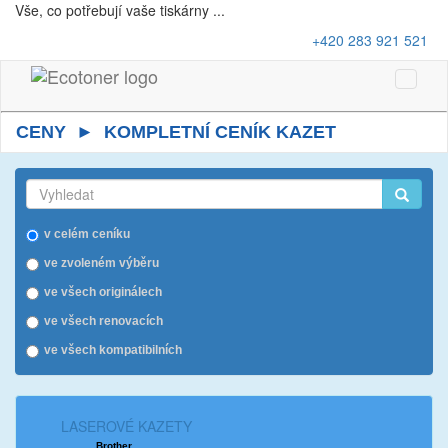
Vše, co potřebují vaše tiskárny ...
+420 283 921 521
Toggle
Naviga
CENY ► KOMPLETNÍ CENÍK KAZET
v celém ceníku
ve zvoleném výběru
ve všech originálech
ve všech renovacích
ve všech kompatibilních
LASEROVÉ KAZETY
Brother