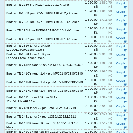
1 570,00
1 899,70
Koupit
Brother TN-2220 pro HL2240/2250 2,6K toner
Kč
Kč
1 590,00
1 923,90
Koupit
Brother TN-230K pro DCP9010/MFC9120 2,2K toner
Kč
Kč
1 580,00
1 911,80
Koupit
Brother TN-230C pro DCP9010/MFC9120 1,4K toner
Kč
Kč
1 580,00
1 911,80
Koupit
Brother TN-230M pro DCP9010/MFC9120 1,4K toner
Kč
Kč
1 580,00
1 911,80
Koupit
Brother TN-230Y pro DCP9010/MFC9120 1,4K toner
Kč
Kč
Brother TN-2310 toner 1,2K pro
1 120,00
1 355,20
Koupit
L2300/L2400/L2360/L2365
Kč
Kč
Brother TN-2320 toner 2,6K pro
1 670,00
2 020,70
Koupit
L2300/L2400/L2360/L2365
Kč
Kč
1 620,00
1 960,20
Koupit
Brother TN-241BK toner 2,5K pro MFC9140/9330/9340
Kč
Kč
1 650,00
1 996,50
Koupit
Brother TN-241CY toner 1,4 k pro MFC9140/6330/9340
Kč
Kč
1 650,00
1 996,50
Koupit
Brother TN-241MA toner 1,4 k pro MFC9140/9330/9340
Kč
Kč
1 650,00
1 996,50
Koupit
Brother TN-241YE toner 1,4 k pro MFC9140/9330/9340
Kč
Kč
Brother TN-2411 toner 1,2k pro MFC-
1 130,00
1 367,30
Koupit
27xx/HL23xx/HL25xx
Kč
Kč
2 110,00
2 553,10
Koupit
Brother TN-2420 toner 3k pro L2510/L2530/L2710
Kč
Kč
1 940,00
2 347,40
Koupit
Brother TN-2421 toner 3k pro L2312/L2512/L2712
Kč
Kč
Brother TN-243BK toner 1k pro L3210/L3510/L3730
1 250,00
1 512,50
Koupit
black
Kč
Kč
Brother TN-243CY toner 1k pro L3210/L3510/L3730
1 350,00
1 633,50
Koupit