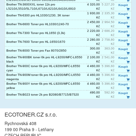
Brother TN-3600XXL toner 11k pro
4 320,00
5 227,20
Koupit
L5210/L5510/5L710/L6710/L6210/L6410/L6910
Kč
Kč
1 930,00
2 335,30
Koupit
Brother TN-6300 pro HL1030/1230, 3K toner
Kč
Kč
2 450,00
2 964,50
Koupit
Brother TN-6600 Toner pro HL1030/1240-70
Kč
Kč
2 220,00
2 686,20
Koupit
Brother TN-7300 Toner pro HL1650 (3,3k)
Kč
Kč
2 280,00
2 758,80
Koupit
Brother TN-7600 Toner pro HL-1650/1670
Kč
Kč
300,00
363,00
Koupit
Brother TN-8000 Toner pro Fax 8070/2850
Kč
Kč
Brother TN-900BK toner 6k pro HL-L9200/MFC-L6550
2 100,00
2 541,00
Koupit
black
Kč
Kč
Brother TN-900C toner 6k pro HL-L9200/MFC-L6550
4 460,00
5 396,60
Koupit
cyan
Kč
Kč
Brother TN-900M toner 6k pro HL-L9200/MFC-L6550
4 460,00
5 396,60
Koupit
magenta
Kč
Kč
Brother TN-900Y toner 6k pro HL-L9200/MFC-L6550
4 460,00
5 396,60
Koupit
yellow
Kč
Kč
490,00
592,90
Koupit
Brother TN-B023 toner 2k pro B2080/B7715/B7520
Kč
Kč
ECOTONER.CZ s.r.o.
Rychnovská 408
199 00 Praha 9 - Letňany
CZECH REPUBLIC