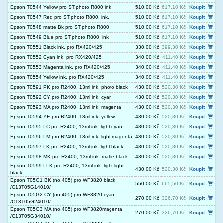
Epson T0544 Yellow pro ST.photo R800 ink
510,00 Kč
617,10 Kč
Koupit
Epson T0547 Red pro ST.photo R800, ink.
510,00 Kč
617,10 Kč
Koupit
Epson T0548 matte Bk pro ST.photo R800
510,00 Kč
617,10 Kč
Koupit
Epson T0549 Blue pro ST.photo R800, ink
510,00 Kč
617,10 Kč
Koupit
Epson T0551 Black ink. pro RX420/425
330,00 Kč
399,30 Kč
Koupit
Epson T0552 Cyan ink. pro RX420/425
340,00 Kč
411,40 Kč
Koupit
Epson T0553 Magenta ink. pro RX420/425
340,00 Kč
411,40 Kč
Koupit
Epson T0554 Yellow ink. pro RX420/425
340,00 Kč
411,40 Kč
Koupit
Epson T0591 PK pro R2400, 13ml ink. photo black
430,00 Kč
520,30 Kč
Koupit
Epson T0592 CY pro R2400, 13ml ink. cyan
430,00 Kč
520,30 Kč
Koupit
Epson T0593 MA pro R2400, 13ml ink. magenta
430,00 Kč
520,30 Kč
Koupit
Epson T0594 YE pro R2400, 13ml ink. yellow
430,00 Kč
520,30 Kč
Koupit
Epson T0595 LC pro R2400, 13ml ink. light cyan
430,00 Kč
520,30 Kč
Koupit
Epson T0596 LM pro R2400, 13ml ink. light magenta
430,00 Kč
520,30 Kč
Koupit
Epson T0597 LK pro R2400, 13ml ink. light black
430,00 Kč
520,30 Kč
Koupit
Epson T0598 MK pro R2400, 13ml ink. matte black
430,00 Kč
520,30 Kč
Koupit
Epson T0599 LLK pro R2400, 13ml ink. light light
430,00 Kč
520,30 Kč
Koupit
black
Epson T05G1 BK (no.405) pro WF3820 black
550,00 Kč
665,50 Kč
Koupit
/C13T05G14010/
Epson T05G2 CY (no.405) pro WF3820 cyan
270,00 Kč
326,70 Kč
Koupit
/C13T05G24010/
Epson T05G3 MA (no.405) pro WF3820magenta
270,00 Kč
326,70 Kč
Koupit
/C13T05G34010/