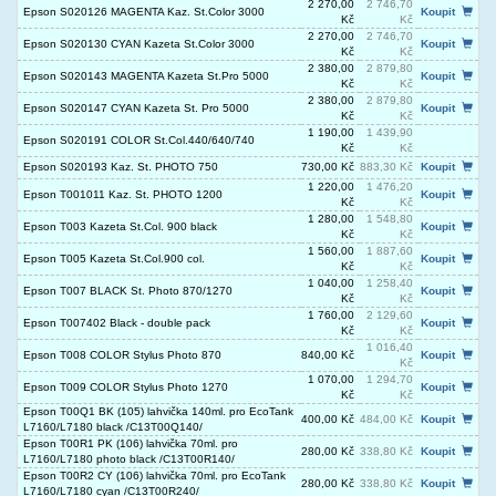
2 270,00
2 746,70
Epson S020126 MAGENTA Kaz. St.Color 3000
Koupit
Kč
Kč
2 270,00
2 746,70
Epson S020130 CYAN Kazeta St.Color 3000
Koupit
Kč
Kč
2 380,00
2 879,80
Epson S020143 MAGENTA Kazeta St.Pro 5000
Koupit
Kč
Kč
2 380,00
2 879,80
Epson S020147 CYAN Kazeta St. Pro 5000
Koupit
Kč
Kč
1 190,00
1 439,90
Epson S020191 COLOR St.Col.440/640/740
Kč
Kč
Epson S020193 Kaz. St. PHOTO 750
730,00 Kč
883,30 Kč
Koupit
1 220,00
1 476,20
Epson T001011 Kaz. St. PHOTO 1200
Koupit
Kč
Kč
1 280,00
1 548,80
Epson T003 Kazeta St.Col. 900 black
Koupit
Kč
Kč
1 560,00
1 887,60
Epson T005 Kazeta St.Col.900 col.
Koupit
Kč
Kč
1 040,00
1 258,40
Epson T007 BLACK St. Photo 870/1270
Koupit
Kč
Kč
1 760,00
2 129,60
Epson T007402 Black - double pack
Koupit
Kč
Kč
1 016,40
Epson T008 COLOR Stylus Photo 870
840,00 Kč
Koupit
Kč
1 070,00
1 294,70
Epson T009 COLOR Stylus Photo 1270
Koupit
Kč
Kč
Epson T00Q1 BK (105) lahvička 140ml. pro EcoTank
400,00 Kč
484,00 Kč
Koupit
L7160/L7180 black /C13T00Q140/
Epson T00R1 PK (106) lahvička 70ml. pro
280,00 Kč
338,80 Kč
Koupit
L7160/L7180 photo black /C13T00R140/
Epson T00R2 CY (106) lahvička 70ml. pro EcoTank
280,00 Kč
338,80 Kč
Koupit
L7160/L7180 cyan /C13T00R240/