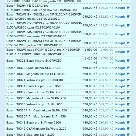
XP6000/6005/6100/6105 magenta /C13T02H34010/
Epson T02H4 YE (202XL) pro
430,00 Kč
520,30 Kč
Koupit
XP6000/6005/6100/6105 yellow /C13T02H44010/
Epson T02W1 BK (502XL) pro XP-5100/XP-5105/XP-
680,00 Kč
822,80 Kč
Koupit
5150/WF2860 black /C13T02W14010/
Epson T02W2 CY (502XL) pro XP-5100/XP-5105/XP-
350,00 Kč
423,50 Kč
Koupit
5150/WF2860 cyan /C13T02W24010/
Epson T02W3 MA (502XL) pro XP-5100/XP-5105/XP-
350,00 Kč
423,50 Kč
Koupit
5150/WF2860 magenta /C13T02W34010/
Epson T02W4 YE (502XL) pro XP-5100/XP-5105/XP-
350,00 Kč
423,50 Kč
Koupit
5150/WF2860 yellow /C13T02W44010/
Epson T02W6 sada KCMY (502XL) pro XP-5100/XP-
1 650,00
1 996,50
Koupit
5105/XP-5150/WF2860 /C13T02W64010/
Kč
Kč
1 410,00
1 706,10
Epson T0321 Black ink.pro St.C70/C80
Koupit
Kč
Kč
Epson T0322 Cyan ink.pro St.C70/C80
650,00 Kč
786,50 Kč
Koupit
Epson T0323 Magenta ink.pro St.C70/C80
650,00 Kč
786,50 Kč
Koupit
Epson T0324 Yellow ink.pro St.C70/C80
650,00 Kč
786,50 Kč
Koupit
Epson T0331 Black Ink.pro St.Ph. 950
570,00 Kč
689,70 Kč
Koupit
Epson T0332 Cyan Ink. pro St.Ph. 950
570,00 Kč
689,70 Kč
Koupit
Epson T0333 Magenta ink. pro St.Ph. 950
570,00 Kč
689,70 Kč
Koupit
Epson T0334 Yellow ink. pro St.Ph. 950
570,00 Kč
689,70 Kč
Koupit
Epson T0335P Ph.Cyan ink.pro St.Ph. 950
540,00 Kč
653,40 Kč
Koupit
Epson T0336P Ph.Mag. ink.pro St.Ph.950
540,00 Kč
653,40 Kč
Koupit
Epson T0341 Black pro St.Photo 2100
480,00 Kč
580,80 Kč
Koupit
Epson T0342 CYAN ink.pro St.Photo 2100
590,00 Kč
713,90 Kč
Koupit
Epson T0343 Mag. pro Stph 2100
590,00 Kč
713,90 Kč
Koupit