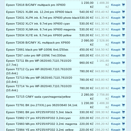
1 230,00
1 488,30
Epson T2616 B/C/M/Y multipack pro XP600
Koupit
Kč
Kč
Epson T2621 XLBK ink. 12,2ml pro XP600 black
540,00 Kč
653,40 Kč
Koupit
Epson T2631 XLPK ink. 8,7ml pro XP600 photo black
530,00 Kč
641,30 Kč
Koupit
Epson T2632 XLCY ink. 9,7ml pro XP600 cyan
530,00 Kč
641,30 Kč
Koupit
Epson T2633 XLMA ink. 9,7ml pro XP600 magenta
530,00 Kč
641,30 Kč
Koupit
Epson T2634 XLYE ink. 9,7ml pro XP600 yellow
530,00 Kč
641,30 Kč
Koupit
2 090,00
2 528,90
Epson T2636 B/C/M/Y XL multipack pro XP600
Koupit
Kč
Kč
Epson T2661 black pro WF-100W, 6ml./250str.
450,00 Kč
544,50 Kč
Koupit
Epson T267 color pro WF-100W, 7ml./200str.
400,00 Kč
484,00 Kč
Koupit
Epson T2711 Bk pro WF-3620/40,7110,7610/20
1 161,60
960,00 Kč
Koupit
(17,7ml.)
Kč
Epson T2712 Cy pro WF-3620/40,7110,7610/20
780,00 Kč
943,80 Kč
Koupit
(10,4ml.)
Epson T2713 Ma pro WF-3620/40,7110,7610/20
780,00 Kč
943,80 Kč
Koupit
(10,4ml.)
Epson T2714 Ye pro WF-3620/40,7110,7610/20
780,00 Kč
943,80 Kč
Koupit
(10,4ml.)
2 280,00
2 758,80
Epson T2715 C/M/Y sada cyan/magenta/yellow
Koupit
Kč
Kč
1 230,00
1 488,30
Epson T2791 BK (no.27XXL) pro 3620/3640 34,1ml.
Koupit
Kč
Kč
Epson T2981 BK pro XP235/XP332 5,3ml. black
330,00 Kč
399,30 Kč
Koupit
Epson T2982 CY pro XP235/XP332 3,2ml.cyan
220,00 Kč
266,20 Kč
Koupit
Epson T2983 MA pro XP235/XP332 3,2ml. magenta
220,00 Kč
266,20 Kč
Koupit
Epson T2984 YE pro XP235/XP332 3,2ml. yellow
220,00 Kč
266,20 Kč
Koupit