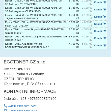
Epson T9452 CY pro WFC5210/5290/5710/5790,
1 760,00
2 129,60
Koupit
38,1ml cyan /C13T945240/
Kč
Kč
Epson T9453 MA pro WFC5210/5290/5710/5790,
1 760,00
2 129,60
Koupit
38,1ml magenta /C13T945340/
Kč
Kč
Epson T9454 YE pro WFC5210/5290/5710/5790,
1 760,00
2 129,60
Koupit
38,1ml yellow /C13T945440/
Kč
Kč
Epson T9461 BK pro WFC5210/5290/5710/5790 10k
3 380,00
4 089,80
Koupit
black /C13T946140/
Kč
Kč
Epson T9641 L toner 5k pro M5299/M5798/M5799
3 790,00
4 585,90
Koupit
/C13T964140 /
Kč
Kč
Epson T9651 XL toner 10k pro M5299/M5798/M5799
3 410,00
4 126,10
Koupit
/C13T965140 /
Kč
Kč
Epson T9661 XXL toner 40k pro
4 700,00
5 687,00
Koupit
M5299/M5798/M5799 /C13T966140 /
Kč
Kč
ECOTONER.CZ s.r.o.
Rychnovská 408
199 00 Praha 9 - Letňany
CZECH REPUBLIC
IČ: 11833131, DIČ: CZ11833131
KONTAKTNÍ INFORMACE
číslo účtu: 123-4973590287/0100
+420 283 921 521
+420 603 589 373