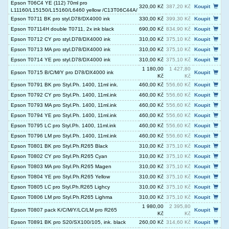
Epson T06C4 YE (112) 70ml pro
320,00 Kč
387,20 Kč
Koupit
L11160/L15150/L15160/L6460 yellow /C13T06C44A/
Epson T0711 BK pro styl.D78/DX4000 ink
330,00 Kč
399,30 Kč
Koupit
Epson T07114H double T0711, 2x ink black
690,00 Kč
834,90 Kč
Koupit
Epson T0712 CY pro styl.D78/DX4000 ink
310,00 Kč
375,10 Kč
Koupit
Epson T0713 MA pro styl.D78/DX4000 ink
310,00 Kč
375,10 Kč
Koupit
Epson T0714 YE pro styl.D78/DX4000 ink
310,00 Kč
375,10 Kč
Koupit
1 180,00
1 427,80
Epson T0715 B/C/M/Y pro D78/DX4000 ink
Koupit
Kč
Kč
Epson T0791 BK pro Styl.Ph. 1400, 11ml ink.
460,00 Kč
556,60 Kč
Koupit
Epson T0792 CY pro Styl.Ph. 1400, 11ml.ink
460,00 Kč
556,60 Kč
Koupit
Epson T0793 MA pro Styl.Ph. 1400, 11ml.ink
460,00 Kč
556,60 Kč
Koupit
Epson T0794 YE pro Styl.Ph. 1400, 11ml.ink
460,00 Kč
556,60 Kč
Koupit
Epson T0795 LC pro Styl.Ph. 1400, 11ml.ink
460,00 Kč
556,60 Kč
Koupit
Epson T0796 LM pro Styl.Ph. 1400, 11ml.ink
460,00 Kč
556,60 Kč
Koupit
Epson T0801 BK pro Styl.Ph.R265 Black
310,00 Kč
375,10 Kč
Koupit
Epson T0802 CY pro Styl.Ph.R265 Cyan
310,00 Kč
375,10 Kč
Koupit
Epson T0803 MA pro Styl.Ph.R265 Magen
310,00 Kč
375,10 Kč
Koupit
Epson T0804 YE pro Styl.Ph.R265 Yellow
310,00 Kč
375,10 Kč
Koupit
Epson T0805 LC pro Styl.Ph.R265 Lighcy
310,00 Kč
375,10 Kč
Koupit
Epson T0806 LM pro Styl.Ph.R265 Lighma
310,00 Kč
375,10 Kč
Koupit
1 980,00
2 395,80
Epson T0807 pack K/C/M/Y/LC/LM pro R265
Koupit
Kč
Kč
Epson T0891 BK pro S20/SX100/105, ink. black
260,00 Kč
314,60 Kč
Koupit