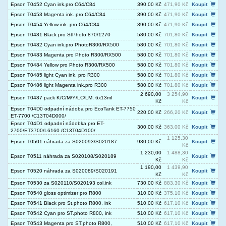
Epson T0452 Cyan ink.pro C64/C84
390,00 Kč
471,90 Kč
Koupit
Epson T0453 Magenta ink. pro C64/C84
390,00 Kč
471,90 Kč
Koupit
Epson T0454 Yellow ink. pro C64/C84
390,00 Kč
471,90 Kč
Koupit
Epson T0481 Black pro StPhoto 870/1270
580,00 Kč
701,80 Kč
Koupit
Epson T0482 Cyan ink.pro PhotoR300/RX500
580,00 Kč
701,80 Kč
Koupit
Epson T0483 Magenta pro Photo R300/RX500
580,00 Kč
701,80 Kč
Koupit
Epson T0484 Yellow pro Photo R300/RX500
580,00 Kč
701,80 Kč
Koupit
Epson T0485 light Cyan ink. pro R300
580,00 Kč
701,80 Kč
Koupit
Epson T0486 light Magenta ink.pro R300
580,00 Kč
701,80 Kč
Koupit
2 690,00
3 254,90
Epson T0487 pack K/C/M/Y/LC/LM, 6x13ml
Koupit
Kč
Kč
Epson T04D0 odpadní nádoba pro EcoTank ET-7750
220,00 Kč
266,20 Kč
Koupit
ET-7700 /C13T04D000/
Epson T04D1 odpadní nádobka pro ET-
300,00 Kč
363,00 Kč
Koupit
2700/ET3700/L6160 /C13T04D100/
1 125,30
Epson T0501 náhrada za S020093/S020187
930,00 Kč
Koupit
Kč
1 230,00
1 488,30
Epson T0511 náhrada za S020108/S020189
Koupit
Kč
Kč
1 190,00
1 439,90
Epson T0520 náhrada za S020089/S020191
Koupit
Kč
Kč
Epson T0530 za S020110/S020193 col.ink
730,00 Kč
883,30 Kč
Koupit
Epson T0540 gloss optimizer pro R800
310,00 Kč
375,10 Kč
Koupit
Epson T0541 Black pro St.photo R800, ink
510,00 Kč
617,10 Kč
Koupit
Epson T0542 Cyan pro ST.photo R800, ink
510,00 Kč
617,10 Kč
Koupit
Epson T0543 Magenta pro ST.photo R800,
510,00 Kč
617,10 Kč
Koupit