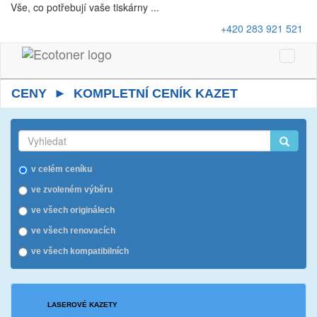
Vše, co potřebují vaše tiskárny ...
+420 283 921 521
Toggle
Naviga
CENY ► KOMPLETNÍ CENÍK KAZET
v celém ceníku
ve zvoleném výběru
ve všech originálech
ve všech renovacích
ve všech kompatibilních
LASEROVÉ KAZETY