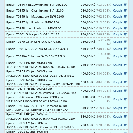
Epson T0344 YELLOW ink.pro St.Poto2100
590,00 Kč
713,90 Kč
Koupit
Epson T0345 lightCyan ink.pro StPh2100
630,00 Kč
762,30 Kč
Koupit
Epson T0346 lightMagenta pro StPh2100
630,00 Kč
762,30 Kč
Koupit
Epson T0347 lightBlack pro StPh2100
590,00 Kč
713,90 Kč
Koupit
Epson T0348 matteBlack pro StPh2100
520,00 Kč
629,20 Kč
Koupit
Epson T0361 Bl.ink.pro St.C42+/C42S
220,00 Kč
266,20 Kč
Koupit
1 040,60
Epson T0370 Col.ink.pro St.C42+/C42S
860,00 Kč
Koupit
Kč
Epson T0381A BLACK pro St.C43SX/C43UX.
610,00 Kč
738,10 Kč
Koupit
1 064,80
Epson T0390A Color pro St.C43SX/C43UX.
880,00 Kč
Koupit
Kč
Epson T03A1 BK (no.603XL) pro
710,00 Kč
859,10 Kč
Koupit
XP2100/XP3100/WF2850 black /C13T03A14010/
Epson T03A2 CY (no.603XL) pro
400,00 Kč
484,00 Kč
Koupit
XP2100/XP3100/WF2850 cyan /C13T03A24010/
Epson T03A3 MA (no.603XL) pro
400,00 Kč
484,00 Kč
Koupit
XP2100/XP3100/WF2850 magenta /C13T03A34010/
Epson T03A4 YE (no.603XL) pro
400,00 Kč
484,00 Kč
Koupit
XP2100/XP3100/WF2850 yellow /C13T03A44010/
Epson T03A6 sada KCMY (no.603XL) pro
1 880,00
2 274,80
Koupit
XP2100/XP3100/WF2850 /C13T03A64010/
Kč
Kč
Epson T03P14A BK (110) XL lahvička 6k pro
310,00 Kč
375,10 Kč
Koupit
M1120/M1140/M3140/M3170 /C13T03P14A/
Epson T03U1 BK (no.603) pro
330,00 Kč
399,30 Kč
Koupit
XP2100/XP3100/WF2850 black /C13T03U14010/
Epson T03U2 CY (no.603) pro
230,00 Kč
278,30 Kč
Koupit
XP2100/XP3100/WF2850 cyan /C13T03U24010/
Epson T03U3 MA (no.603) pro