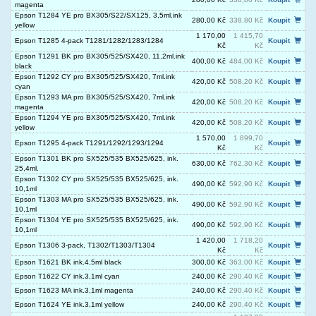
magenta
Epson T1284 YE pro BX305/S22/SX125, 3,5ml.ink
280,00 Kč
338,80 Kč
Koupit
yellow
1 170,00
1 415,70
Epson T1285 4-pack T1281/1282/1283/1284
Koupit
Kč
Kč
Epson T1291 BK pro BX305/525/SX420, 11,2ml.ink
400,00 Kč
484,00 Kč
Koupit
black
Epson T1292 CY pro BX305/525/SX420, 7ml.ink
420,00 Kč
508,20 Kč
Koupit
cyan
Epson T1293 MA pro BX305/525/SX420, 7ml.ink
420,00 Kč
508,20 Kč
Koupit
magenta
Epson T1294 YE pro BX305/525/SX420, 7ml.ink
420,00 Kč
508,20 Kč
Koupit
yellow
1 570,00
1 899,70
Epson T1295 4-pack T1291/1292/1293/1294
Koupit
Kč
Kč
Epson T1301 BK pro SX525/535 BX525/625, ink.
630,00 Kč
762,30 Kč
Koupit
25,4ml.
Epson T1302 CY pro SX525/535 BX525/625, ink.
490,00 Kč
592,90 Kč
Koupit
10,1ml
Epson T1303 MA pro SX525/535 BX525/625, ink.
490,00 Kč
592,90 Kč
Koupit
10,1ml
Epson T1304 YE pro SX525/535 BX525/625, ink.
490,00 Kč
592,90 Kč
Koupit
10,1ml
1 420,00
1 718,20
Epson T1306 3-pack, T1302/T1303/T1304
Koupit
Kč
Kč
Epson T1621 BK ink.4,5ml black
300,00 Kč
363,00 Kč
Koupit
Epson T1622 CY ink.3,1ml cyan
240,00 Kč
290,40 Kč
Koupit
Epson T1623 MA ink.3,1ml magenta
240,00 Kč
290,40 Kč
Koupit
Epson T1624 YE ink.3,1ml yellow
240,00 Kč
290,40 Kč
Koupit