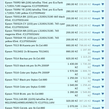
Epson T00R3 MA (106) lahvička 70ml. pro EcoTank
280,00 Kč
338,80 Kč
Koupit
L7160/L7180 magenta /C13T00R340/
Epson T00R4 YE (106) lahvička 70ml. pro EcoTank
280,00 Kč
338,80 Kč
Koupit
L7160/L7180 yellow /C13T00R440/
Epson T00S1A BK (103) pro L3160/L5190 4k5 black
200,00 Kč
242,00 Kč
Koupit
65ml. /C13T00S14A/
Epson T00S2A CY (103) pro L3160/L5190, 7k5 cyan
200,00 Kč
242,00 Kč
Koupit
65ml. /C13T00S24A/
Epson T00S3A MA (103) pro L3160/L5190, 7k5
200,00 Kč
242,00 Kč
Koupit
magenta 65ml. /C13T00S34A/
Epson T00S4A YE (103) pro L3160/L5190, 7k5
200,00 Kč
242,00 Kč
Koupit
yellow 65ml. /C13T00S44A/
Epson T013 Bl.Kazeta pro St.Col.480
660,00 Kč
798,60 Kč
Koupit
1 197,90
Epson T013402 2x Bl.kazeta T013401
990,00 Kč
Koupit
Kč
1 113,20
Epson T014 Bar.kaz.pro St.Col.480
920,00 Kč
Koupit
Kč
1 430,00
1 730,30
Epson T015 black ink.pro St.Ph.2000P
Koupit
Kč
Kč
1 570,00
1 899,70
Epson T016 Color pro Stylus Ph 2000P
Koupit
Kč
Kč
1 250,00
1 512,50
Epson T017 Black pro Stylus Col.680
Koupit
Kč
Kč
1 040,00
1 258,40
Epson T018 Color pro Stylus Cl.680
Koupit
Kč
Kč
1 280,00
1 548,80
Epson T019 Bl.ink. pro St.Col.880
Koupit
Kč
Kč
Epson T01L14A BK (110S) lahvička 2k pro
320,00 Kč
387,20 Kč
Koupit
M1120/M1140M3140/M3170 /C13T01L14A/
1 070,00
1 294,70
Epson T020 Col.ink. pro St.Col.880
Koupit