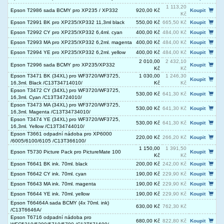
1 113,20
Epson T2986 sada BCMY pro XP235 / XP332
920,00 Kč
Koupit
Kč
Epson T2991 BK pro XP235/XP332 11,3ml black
550,00 Kč
665,50 Kč
Koupit
Epson T2992 CY pro XP235/XP332 6,4ml. cyan
400,00 Kč
484,00 Kč
Koupit
Epson T2993 MA pro XP235/XP332 6,2ml. magenta
400,00 Kč
484,00 Kč
Koupit
Epson T2994 YE pro XP235/XP332 6,2ml. yellow
400,00 Kč
484,00 Kč
Koupit
2 010,00
2 432,10
Epson T2996 sada BCMY pro XP235/XP332
Koupit
Kč
Kč
Epson T3471 BK (34XL) pro WF3720/WF3725,
1 030,00
1 246,30
Koupit
16,3ml. Black /C13T34714010/
Kč
Kč
Epson T3472 CY (34XL) pro WF3720/WF3725,
530,00 Kč
641,30 Kč
Koupit
16,3ml. Cyan /C13T34724010/
Epson T3473 MA (34XL) pro WF3720/WF3725,
530,00 Kč
641,30 Kč
Koupit
16,3ml. Magenta /C13T34734010/
Epson T3474 YE (34XL) pro WF3720/WF3725,
530,00 Kč
641,30 Kč
Koupit
16,3ml. Yellow /C13T34744010/
Epson T3661 odpadní nádoba pro XP6000
220,00 Kč
266,20 Kč
Koupit
/6005/6100/6105 /C13T366100/
1 150,00
1 391,50
Epson T5730 Picture Pack pro PictureMate 100
Koupit
Kč
Kč
Epson T6641 BK ink. 70ml. black
200,00 Kč
242,00 Kč
Koupit
Epson T6642 CY ink. 70ml. cyan
190,00 Kč
229,90 Kč
Koupit
Epson T6643 MA ink. 70ml. magenta
190,00 Kč
229,90 Kč
Koupit
Epson T6644 YE ink. 70ml. yellow
190,00 Kč
229,90 Kč
Koupit
Epson T66464A sada BCMY (4x 70ml. ink)
630,00 Kč
762,30 Kč
/C13T6646A/
Epson T6716 odpadní nádoba pro
680,00 Kč
822,80 Kč
Koupit