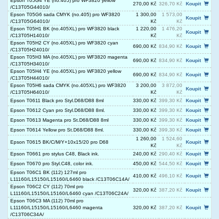
Epson T05G4 YE (no.405) pro WF3820 yellow
270,00 Kč
326,70 Kč
Koupit
/C13T05G44010/
Epson T05G6 sada CMYK (no.405) pro WF3820
1 300,00
1 573,00
Koupit
/C13T05G64010/
Kč
Kč
Epson T05H1 BK (no.405XL) pro WF3820 black
1 220,00
1 476,20
Koupit
/C13T05H14010/
Kč
Kč
Epson T05H2 CY (no.405XL) pro WF3820 cyan
690,00 Kč
834,90 Kč
Koupit
/C13T05H24010/
Epson T05H3 MA (no.405XL) pro WF3820 magenta
690,00 Kč
834,90 Kč
Koupit
/C13T05H34010/
Epson T05H4 YE (no.405XL) pro WF3820 yellow
690,00 Kč
834,90 Kč
Koupit
/C13T05H44010/
Epson T05H6 sada CMYK (no.405XL) pro WF3820
3 200,00
3 872,00
Koupit
/C13T05H64010/
Kč
Kč
Epson T0611 Black pro Styl.D68/D88 8ml
330,00 Kč
399,30 Kč
Koupit
Epson T0612 Cyan pro Styl.D68/D88 8ml.
330,00 Kč
399,30 Kč
Koupit
Epson T0613 Magenta pro St.D68/D88 8ml
330,00 Kč
399,30 Kč
Koupit
Epson T0614 Yellow pro St.D68/D88 8ml.
330,00 Kč
399,30 Kč
Koupit
1 260,00
1 524,60
Epson T0615 BK/C/M/Y+10x15/20 pro D68
Koupit
Kč
Kč
Epson T0661 pro stylus C48, Black ink.
240,00 Kč
290,40 Kč
Koupit
Epson T0670 pro Styl.C48, color ink.
450,00 Kč
544,50 Kč
Koupit
Epson T06C1 BK (112) 127ml pro
410,00 Kč
496,10 Kč
Koupit
L11160/L15150/L15160/L6460 black /C13T06C14A/
Epson T06C2 CY (112) 70ml pro
320,00 Kč
387,20 Kč
Koupit
L11160/L15150/L15160/L6460 cyan /C13T06C24A/
Epson T06C3 MA (112) 70ml pro
L11160/L15150/L15160/L6460 magenta
320,00 Kč
387,20 Kč
Koupit
/C13T06C34A/