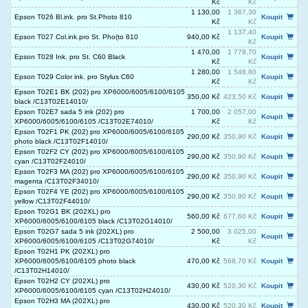
Kč
Kč
1 130,00
1 367,30
Epson T026 Bl.ink. pro St.Photo 810
Koupit
Kč
Kč
1 137,40
Epson T027 Col.ink.pro St. Pho(to 810
940,00 Kč
Koupit
Kč
1 470,00
1 778,70
Epson T028 Ink. pro St. C60 Black
Koupit
Kč
Kč
1 280,00
1 548,80
Epson T029 Color ink. pro Stylus C60
Koupit
Kč
Kč
Epson T02E1 BK (202) pro XP6000/6005/6100/6105
350,00 Kč
423,50 Kč
Koupit
black /C13T02E14010/
Epson T02E7 sada 5 ink (202) pro
1 700,00
2 057,00
Koupit
XP6000/6005/6100/6105 /C13T02E74010/
Kč
Kč
Epson T02F1 PK (202) pro XP6000/6005/6100/6105
290,00 Kč
350,90 Kč
Koupit
photo black /C13T02F14010/
Epson T02F2 CY (202) pro XP6000/6005/6100/6105
290,00 Kč
350,90 Kč
Koupit
cyan /C13T02F24010/
Epson T02F3 MA (202) pro XP6000/6005/6100/6105
290,00 Kč
350,90 Kč
Koupit
magenta /C13T02F34010/
Epson T02F4 YE (202) pro XP6000/6005/6100/6105
290,00 Kč
350,90 Kč
Koupit
yellow /C13T02F44010/
Epson T02G1 BK (202XL) pro
560,00 Kč
677,60 Kč
Koupit
XP6000/6005/6100/6105 black /C13T02G14010/
Epson T02G7 sada 5 ink (202XL) pro
2 500,00
3 025,00
Koupit
XP6000/6005/6100/6105 /C13T02G74010/
Kč
Kč
Epson T02H1 PK (202XL) pro
XP6000/6005/6100/6105 photo black
470,00 Kč
568,70 Kč
Koupit
/C13T02H14010/
Epson T02H2 CY (202XL) pro
430,00 Kč
520,30 Kč
Koupit
XP6000/6005/6100/6105 cyan /C13T02H24010/
Epson T02H3 MA (202XL) pro
430,00 Kč
520,30 Kč
Koupit