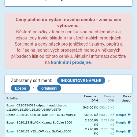
Ceny platné do vydání nového ceníku - změna cen
vyhrazena.
Některé položky z tohoto ceníku jsou na objednávku a
nejsou tedy trvale skladem na všech našich prodejnách.
Sortiment a ceny pásek pro jehličkové tiskárny, papírů a
folií se na jednotlivých prodejnách mohou v některých
případech lišit od tohoto ceníku. Aktuální informaci obdržíte
na
konkrétní prodejně
.
Zobrazený sortiment:
>
INKOUSTOVÉ NÁPLNĚ
>
Epson
originální
Cena bez
Cena s
Do e-
Položka
DPH
DPH
shopu
Epson C12C934591 odpadní nádobka pro
540,00 Kč
653,40 Kč
L11160/L15150/L15160/L6460/L6570
Epson S020110 COLOR Kaz. St.PHOTO/700/Ex
730,00 Kč
883,30 Kč
Koupit
2 300,00
2 783,00
Epson S020118 BLACK Kazeta St.Color 3000
Koupit
Kč
Kč
2 270,00
2 746,70
Epson S020122 YELLOW Kaz. St.Color.3000
Koupit
Kč
Kč