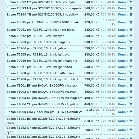
Epson T0892 CY pro S20/SX100/105, ink. cyan
240,00 Kč
290,40 Kč
Koupit
Epson T0893 MA pro S20/SX100/105, ink. magenta
240,00 Kč
290,40 Kč
Koupit
Epson T0894 YE pro S20/SX100/105, ink. yellow
240,00 Kč
290,40 Kč
Koupit
1 113,20
Epson T0895 pack KCMY pro S20/SX100/105 ink.
920,00 Kč
Koupit
Kč
Epson T0961 pro R2880, 13ml. ink photo black
330,00 Kč
399,30 Kč
Koupit
Epson T0962 pro R2880, 13ml. ink cyan
330,00 Kč
399,30 Kč
Koupit
Epson T0963 pro R2880, 13ml. ink magenta
330,00 Kč
399,30 Kč
Koupit
Epson T0964 pro R2880, 13ml. ink yellow
330,00 Kč
399,30 Kč
Koupit
Epson T0965 pro R2880, 13ml. ink light cyan
330,00 Kč
399,30 Kč
Koupit
Epson T0966 pro R2880, 13ml. ink light magenta
330,00 Kč
399,30 Kč
Koupit
Epson T0967 pro R2880, 13ml. ink light black
330,00 Kč
399,30 Kč
Koupit
Epson T0968 pro R2880, 13ml. ink matte black
330,00 Kč
399,30 Kč
Koupit
Epson T0969 pro R2880, 13ml. ink light light black
330,00 Kč
399,30 Kč
Koupit
Epson T1001 BK pro B40W / SX600FW ink.black
760,00 Kč
919,60 Kč
Koupit
Epson T1002 CY pro B40W / SX600FW ink.cyan
460,00 Kč
556,60 Kč
Koupit
Epson T1003 MA pro B40W / SX600FW ink.magenta
460,00 Kč
556,60 Kč
Koupit
Epson T1004 YE pro B40W / SX600FW ink.yellow
460,00 Kč
556,60 Kč
Koupit
1 350,00
1 633,50
Epson T1006 C/M/Y pack pro pro B40W / SX600FW
Koupit
Kč
Kč
Epson T1281 BK pro BX305/S22/SX125, 5,9ml.ink
310,00 Kč
375,10 Kč
Koupit
black
Epson T1282 CY pro BX305/S22/SX125, 3,5ml.ink
280,00 Kč
338,80 Kč
Koupit
cyan
Epson T1283 MA pro BX305/S22/SX125, 3,5ml.ink
280,00 Kč
338,80 Kč
Koupit