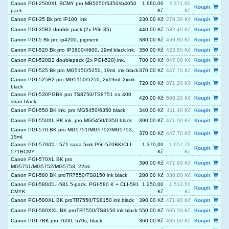
Canon PGI-2500XL BCMY pro MB5050/5350/ib4050
1 960,00
2 371,60
Koupit
pack
Kč
Kč
Canon PGI-35 Bk pro iP100, ink
230,00 Kč
278,30 Kč
Koupit
Canon PGI-35B2 double pack (2x PGI-35)
440,00 Kč
532,40 Kč
Koupit
Canon PGI-5 Bk pro ip4200, pigment
380,00 Kč
459,80 Kč
Koupit
Canon PGI-520 Bk pro IP3600/4600, 19ml black ink.
350,00 Kč
423,50 Kč
Koupit
Canon PGI-520B2 doublepack (2x PGI-520) ink.
700,00 Kč
847,00 Kč
Koupit
Canon PGI-525 Bk pro MG5150/5250, 19ml. ink black
370,00 Kč
447,70 Kč
Koupit
Canon PGI-525B2 pro MG5150/5250, 2x19ml. 2xink
720,00 Kč
871,20 Kč
Koupit
black
Canon PGI-530PGBK pro TS8750/TS8751 na 400
420,00 Kč
508,20 Kč
Koupit
stran black
Canon PGI-550 BK ink. pro MG5450/6350 black
340,00 Kč
411,40 Kč
Koupit
Canon PGI-550XL BK ink. pro MG5450/6350 black
390,00 Kč
471,90 Kč
Koupit
Canon PGI-570 BK pro MG5751/MG5752/MG5753,
370,00 Kč
447,70 Kč
Koupit
15ml.
Canon PGI-570/CLI-571 sada 5ink PGI-570BK/CLI-
1 370,00
1 657,70
Koupit
571BCMY
Kč
Kč
Canon PGI-570XL BK pro
390,00 Kč
471,90 Kč
Koupit
MG5751/MG5752/MG5753, 22ml.
Canon PGI-580 BK proTR7550/TS8150 ink black
280,00 Kč
338,80 Kč
Koupit
Canon PGI-580/CLI-581 5-pack. PGI-580 K + CLI-581
1 250,00
1 512,50
Koupit
CMYK
Kč
Kč
Canon PGI-580XL BK proTR7550/TS8150 ink black
390,00 Kč
471,90 Kč
Koupit
Canon PGI-580XXL BK proTR7550/TS8150 ink black
550,00 Kč
665,50 Kč
Koupit
Canon PGI-7BK pro 7600, 570s, black
360,00 Kč
435,60 Kč
Koupit