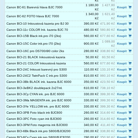
Kč
Kč
1 180,00
1 427,80
Canon BC-61 Barevná hlava BJC 7000
Koupit
Kč
Kč
1 340,00
1 621,40
Canon BC-62 FOTO hlava BJC 7000
Koupit
Kč
Kč
Canon BCI-10 Inkoustová kazeta pro BJ 30
390,00 Kč
471,90 Kč
Koupit
Canon BCI-11c COLOR Ink. kazeta BJC 70
480,00 Kč
580,80 Kč
Koupit
Canon BCI-15B Black ink.pro i70 (2ks)
560,00 Kč
677,60 Kč
Koupit
1 089,00
Canon BCI-15C Color ink.pro i70 (2ks)
900,00 Kč
Koupit
Kč
Canon BCI-16C pro DS700/i90 color 2ks
280,00 Kč
338,80 Kč
Koupit
Canon BCI-21 BLACK Inkoustová kazeta
50,00 Kč
60,50 Kč
Canon BCI-21 COLOR Inkoustová kazeta
560,00 Kč
677,60 Kč
Koupit
Canon BCI-24C Inkoust barevný pro S300
110,00 Kč
133,10 Kč
Koupit
Canon BCI-24C2 TwinPack C ink.pro S300
810,00 Kč
980,10 Kč
Koupit
Canon BCI-3Bk BLACK ink. kazeta BJC 6000
350,00 Kč
423,50 Kč
Koupit
Canon BCI-3eBK2 doublepack 2x27ml.
610,00 Kč
738,10 Kč
Canon BCI-3Cy CYAN ink. pro BJC 6000
330,00 Kč
399,30 Kč
Koupit
Canon BCI-3Ma MAGENTA ink. pro BJC 6000
330,00 Kč
399,30 Kč
Koupit
Canon BCI-3Ye YELLOW ink. pro BJC 6000
330,00 Kč
399,30 Kč
Koupit
Canon BCI-3PB Foto black ink BJC600
260,00 Kč
314,60 Kč
Koupit
Canon BCI-3PC Foto cyan ink BJC600
260,00 Kč
314,60 Kč
Koupit
Canon BCI-3PM Foto magenta ink BJC600
340,00 Kč
411,40 Kč
Koupit
Canon BCI-6Bk Black ink.pro S800/BJC8200
280,00 Kč
338,80 Kč
Koupit
Canon BCI-6Cy Cyan ink.pro S800/BJC8200
290,00 Kč
350,90 Kč
Koupit