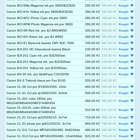
Canon BCI-6Ma Magenta ink.pro S800/BJC820
290,00 Kč
350,90 Kč
Koupit
Canon BCI-6Ye Yellow ink.pro S800/BJC8200
290,00 Kč
350,90 Kč
Koupit
Canon BCI-6PC Photo Cyan ink.pro S800
280,00 Kč
338,80 Kč
Koupit
Canon BCI-6PM Photo Magenta ink.pro S800
280,00 Kč
338,80 Kč
Koupit
Canon BCI-6R Red ink. pro BJ i990/i9950
300,00 Kč
363,00 Kč
Koupit
Canon BCI-6G Green ink. pro BJ i9950
290,00 Kč
350,90 Kč
Koupit
Canon BCI-61 Barevná kazeta CMY BJC 7000
700,00 Kč
847,00 Kč
Koupit
Canon BJI-201 HC Inkoustová kazeta Black
230,00 Kč
278,30 Kč
Koupit
Canon BJI-201 Cyan ink. pro BJC600ser.
190,00 Kč
229,90 Kč
Koupit
Canon BJI-201 Magenta ink. pro BJC600ser.
190,00 Kč
229,90 Kč
Koupit
Canon BJI-201 Yellow ink. pro BJC600ser.
190,00 Kč
229,90 Kč
Koupit
Canon BX-20 Ink. pro MultiPass C20/30/50
670,00 Kč
810,70 Kč
Koupit
Canon BX-3 Tisková hlava pro Fax B100
200,00 Kč
242,00 Kč
Canon CL-38 Col pro iP1800/2500, 10ml.
460,00 Kč
556,60 Kč
Koupit
Canon CL-41 Col pro ip1600/2200, 3x4ml
540,00 Kč
653,40 Kč
Koupit
Canon CL-441 color 180str. pro
490,00 Kč
592,90 Kč
Koupit
MG2040/MG4040/MX374/MX454
Canon CL-441XL color 400str. pro
510,00 Kč
617,10 Kč
Koupit
MG2040/MG4040/MX374/MX454
Canon CL-51 Col pro ip2200/6210, 3x7ml
710,00 Kč
859,10 Kč
Koupit
Canon CL-52 photo pro ip6210/6220, 3x7ml
660,00 Kč
798,60 Kč
Koupit
Canon CL-511 Col pro MP240/260/480, 9ml/244str.
490,00 Kč
592,90 Kč
Koupit
Canon CL-513 Col pro MP240/260/480, 13ml/349str.
620,00 Kč
750,20 Kč
Koupit