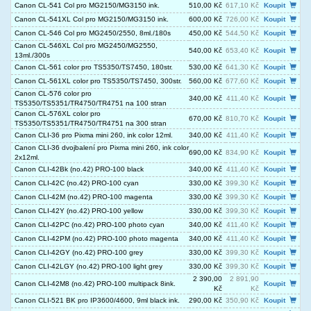
Canon CL-541 Col pro MG2150/MG3150 ink.
510,00 Kč
617,10 Kč
Koupit
Canon CL-541XL Col pro MG2150/MG3150 ink.
600,00 Kč
726,00 Kč
Koupit
Canon CL-546 Col pro MG2450/2550, 8ml./180s
450,00 Kč
544,50 Kč
Koupit
Canon CL-546XL Col pro MG2450/MG2550,
540,00 Kč
653,40 Kč
Koupit
13ml./300s
Canon CL-561 color pro TS5350/TS7450, 180str.
530,00 Kč
641,30 Kč
Koupit
Canon CL-561XL color pro TS5350/TS7450, 300str.
560,00 Kč
677,60 Kč
Koupit
Canon CL-576 color pro
340,00 Kč
411,40 Kč
Koupit
TS5350/TS5351/TR4750/TR4751 na 100 stran
Canon CL-576XL color pro
670,00 Kč
810,70 Kč
Koupit
TS5350/TS5351/TR4750/TR4751 na 300 stran
Canon CLI-36 pro Pixma mini 260, ink color 12ml.
340,00 Kč
411,40 Kč
Koupit
Canon CLI-36 dvojbalení pro Pixma mini 260, ink color
690,00 Kč
834,90 Kč
Koupit
2x12ml.
Canon CLI-42Bk (no.42) PRO-100 black
340,00 Kč
411,40 Kč
Koupit
Canon CLI-42C (no.42) PRO-100 cyan
330,00 Kč
399,30 Kč
Koupit
Canon CLI-42M (no.42) PRO-100 magenta
330,00 Kč
399,30 Kč
Koupit
Canon CLI-42Y (no.42) PRO-100 yellow
330,00 Kč
399,30 Kč
Koupit
Canon CLI-42PC (no.42) PRO-100 photo cyan
340,00 Kč
411,40 Kč
Koupit
Canon CLI-42PM (no.42) PRO-100 photo magenta
340,00 Kč
411,40 Kč
Koupit
Canon CLI-42GY (no.42) PRO-100 grey
330,00 Kč
399,30 Kč
Koupit
Canon CLI-42LGY (no.42) PRO-100 light grey
330,00 Kč
399,30 Kč
Koupit
2 390,00
2 891,90
Canon CLI-42M8 (no.42) PRO-100 multipack 8ink.
Koupit
Kč
Kč
Canon CLI-521 BK pro IP3600/4600, 9ml black ink.
290,00 Kč
350,90 Kč
Koupit