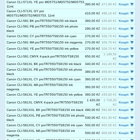
Canon CLI-571XL YE pro MG5751/MG5752/MG5753,
390,00 Kč
471,90 Kč
Koupit
11ml.
Canon CLI-571XL GY pro
410,00 Kč
496,10 Kč
Koupit
MG5751/MG5752/MG5753, 11ml
Canon CLI-581 BK proTR7550/TS8150 ink black
360,00 Kč
435,60 Kč
Koupit
Canon CLI-581 PB proTR7550/TS8150 ink photo
290,00 Kč
350,90 Kč
Koupit
black
Canon CLI-581 CY proTR7550/TS8150 ink cyan
270,00 Kč
326,70 Kč
Koupit
Canon CLI-581 MA proTR7550/TS8150 ink magenta
270,00 Kč
326,70 Kč
Koupit
Canon CLI-581 YE proTR7550/TS8150 ink yellow
270,00 Kč
326,70 Kč
Koupit
1 149,50
Canon CLI-581 CMYK 4-pack proTR7550/TS8150
950,00 Kč
Koupit
Kč
Canon CLI-581XL BK proTR7550/TS8150 ink black
340,00 Kč
411,40 Kč
Koupit
Canon CLI-581XL PB proTR7550/TS8150 ink photo
380,00 Kč
459,80 Kč
Koupit
black
Canon CLI-581XL CY proTR7550/TS8150 ink cyan
360,00 Kč
435,60 Kč
Koupit
Canon CLI-581XL MA proTR7550/TS8150 ink
360,00 Kč
435,60 Kč
Koupit
magenta
Canon CLI-581XL YE proTR7550/TS8150 ink yellow
360,00 Kč
435,60 Kč
Koupit
1 420,00
1 718,20
Canon CLI-581XL CMYK 4-pack proTR7550/TS8150
Koupit
Kč
Kč
Canon CLI-581XXL BK proTR7550/TS8150 ink black
490,00 Kč
592,90 Kč
Koupit
Canon CLI-581XXL PB proTR7550/TS8150 ink photo
530,00 Kč
641,30 Kč
Koupit
black
Canon CLI-581XXL CY proTR7550/TS8150 ink cyan
500,00 Kč
605,00 Kč
Koupit
Canon CLI-581XXL MA proTR7550/TS8150 ink
500,00 Kč
605,00 Kč
Koupit
magenta