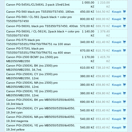
1 000,00
1 210,00
Canon PG-545XL/CL546XL 2-pack 15ml/13ml.
Kč
Kč
Canon PG-560 black pro TS5350/TS7450, 180str.
450,00 Kč
544,50 Kč
Koupit
Canon PG-560 / CL-561 2pack black + color pro
800,00 Kč
968,00 Kč
Koupit
TS5350/TS7450
Canon PG-560XL black pro TS5350/TS7450, 400str.
570,00 Kč
689,70 Kč
Koupit
Canon PG-560XL / CL-561XL 2pack black + color pro
1 140,00
1 379,40
TS5350/TS7450
Kč
Kč
Canon PG-575 black pro
340,00 Kč
411,40 Kč
Koupit
TS5350/TS5351/TR4750/TR4751 na 100 stran
Canon PG-575XL black pro
670,00 Kč
810,70 Kč
Koupit
TS5350/TS5351/TR4750/TR4751 na 400 stran
Canon PGI-1500 BCMY (no.1500) pro
1 170,00
1 415,70
MB2050/MB2350
Kč
Kč
Canon PGI-1500XL BK (no.1500) pro
610,00 Kč
738,10 Kč
Koupit
MB2050/MB2350, 34,7ml.
Canon PGI-1500XL CY (no.1500) pro
380,00 Kč
459,80 Kč
Koupit
MB2050/MB2350, 12ml.
Canon PGI-1500XL MA (no.1500) pro
380,00 Kč
459,80 Kč
Koupit
MB2050/MB2350, 12ml.
Canon PGI-1500XL YE (no.1500) pro
380,00 Kč
459,80 Kč
Koupit
MB2050/MB2350, 12ml.
Canon PGI-2500XL BK pro MB5050/5350/ib4050,
690,00 Kč
834,90 Kč
Koupit
19,3ml black
Canon PGI-2500XL CY pro MB5050/5350/ib4050,
540,00 Kč
653,40 Kč
Koupit
19,3ml cyan
Canon PGI-2500XL MA pro MB5050/5350/ib4050,
540,00 Kč
653,40 Kč
Koupit
19,3ml magenta
Canon PGI-2500XL YE pro MB5050/5350/ib4050,
540,00 Kč
653,40 Kč
Koupit
19,3ml yellow