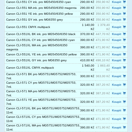
Canon CLI-551 CY ink. pro MG5450/6350 cyan
290,00 Kč
350,90 Kč
Koupit
Canon CLI-551 MA ink. pro MG5450/6350 magenta
290,00 Kč
350,90 Kč
Koupit
Canon CLI-551 YE ink. pro MG5450/6350 yellow
290,00 Kč
350,90 Kč
Koupit
Canon CLI-551 GY ink. pro MG6350 grey
290,00 Kč
350,90 Kč
Koupit
1 140,00
1 379,40
Canon CLI-551 CMYK multipack
Koupit
Kč
Kč
Canon CLI-551XL BK ink. pro MG5450/6350 black
370,00 Kč
447,70 Kč
Koupit
Canon CLI-551XL CY ink. pro MG5450/6350 cyan
390,00 Kč
471,90 Kč
Koupit
Canon CLI-551XL MA ink. pro MG5450/6350
390,00 Kč
471,90 Kč
Koupit
magenta
Canon CLI-551XL YE ink. pro MG5450/6350 yellow
390,00 Kč
471,90 Kč
Koupit
Canon CLI-551XL GY ink. pro MG6350 grey
410,00 Kč
496,10 Kč
Koupit
1 540,00
1 863,40
Canon CLI-551XL CMYK multipack
Koupit
Kč
Kč
Canon CLI-571 BK pro MG5751/MG5752/MG5753,
300,00 Kč
363,00 Kč
Koupit
7ml.
Canon CLI-571 CY pro MG5751/MG5752/MG5753,
320,00 Kč
387,20 Kč
Koupit
7ml.
Canon CLI-571 MA pro MG5751/MG5752/MG5753,
320,00 Kč
387,20 Kč
Koupit
7ml.
Canon CLI-571 YE pro MG5751/MG5752/MG5753,
320,00 Kč
387,20 Kč
Koupit
7ml.
Canon CLI-571XL BK pro MG5751/MG5752/MG5753,
390,00 Kč
471,90 Kč
Koupit
11ml.
Canon CLI-571XL CY pro MG5751/MG5752/MG5753,
390,00 Kč
471,90 Kč
Koupit
11ml.
Canon CLI-571XL MA pro MG5751/MG5752/MG5753,
390,00 Kč
471,90 Kč
Koupit
11ml.