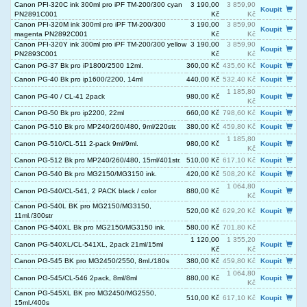
Canon PFI-320C ink 300ml pro iPF TM-200/300 cyan
3 190,00
3 859,90
Koupit
PN2891C001
Kč
Kč
Canon PFI-320M ink 300ml pro iPF TM-200/300
3 190,00
3 859,90
Koupit
magenta PN2892C001
Kč
Kč
Canon PFI-320Y ink 300ml pro iPF TM-200/300 yellow
3 190,00
3 859,90
Koupit
PN2893C001
Kč
Kč
Canon PG-37 Bk pro iP1800/2500 12ml.
360,00 Kč
435,60 Kč
Koupit
Canon PG-40 Bk pro ip1600/2200, 14ml
440,00 Kč
532,40 Kč
Koupit
1 185,80
Canon PG-40 / CL-41 2pack
980,00 Kč
Koupit
Kč
Canon PG-50 Bk pro ip2200, 22ml
660,00 Kč
798,60 Kč
Koupit
Canon PG-510 Bk pro MP240/260/480, 9ml/220str.
380,00 Kč
459,80 Kč
Koupit
1 185,80
Canon PG-510/CL-511 2-pack 9ml/9ml.
980,00 Kč
Koupit
Kč
Canon PG-512 Bk pro MP240/260/480, 15ml/401str.
510,00 Kč
617,10 Kč
Koupit
Canon PG-540 Bk pro MG2150/MG3150 ink.
420,00 Kč
508,20 Kč
Koupit
1 064,80
Canon PG-540/CL-541, 2 PACK black / color
880,00 Kč
Koupit
Kč
Canon PG-540L BK pro MG2150/MG3150,
520,00 Kč
629,20 Kč
Koupit
11ml./300str
Canon PG-540XL Bk pro MG2150/MG3150 ink.
580,00 Kč
701,80 Kč
1 120,00
1 355,20
Canon PG-540XL/CL-541XL, 2pack 21ml/15ml
Koupit
Kč
Kč
Canon PG-545 BK pro MG2450/2550, 8ml./180s
380,00 Kč
459,80 Kč
Koupit
1 064,80
Canon PG-545/CL-546 2pack, 8ml/8ml
880,00 Kč
Koupit
Kč
Canon PG-545XL BK pro MG2450/MG2550,
510,00 Kč
617,10 Kč
Koupit
15ml./400s