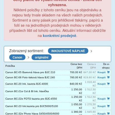
vyhrazena.
Některé položky z tohoto ceníku jsou na objednávku a
nejsou tedy trvale skladem na všech našich prodejnách.
Sortiment a ceny pásek pro jehličkové tiskárny, papírů a
folií se na jednotlivých prodejnách mohou v některých
případech lišit od tohoto ceníku. Aktuální informaci obdržíte
na
konkrétní prodejně
.
Zobrazený sortiment:
>
INKOUSTOVÉ NÁPLNĚ
>
Canon
originální
Cena bez
Cena s
Do e-
Položka
DPH
DPH
shopu
Canon BC-05 Barevná hlava pro BJC 210
700,00 Kč
847,00 Kč
Koupit
Canon BC-06 Foto tisková hlava BJC 240
760,00 Kč
919,60 Kč
Koupit
1 016,40
Canon BC-20 Ink. kazeta BJC-4000
840,00 Kč
Koupit
Kč
1 250,00
1 512,50
Canon BC-21e Col.& Bl Ink. hlavička
Kč
Kč
1 250,00
1 512,50
Canon BC-22e FOTO kazeta pro BJC-4550
Koupit
Kč
Kč
1 050,00
1 270,50
Canon BC-23 Ink.kazeta pro BJC5000/5100
Koupit
Kč
Kč
1 360,00
1 645,60
Canon BC-32e Photo hlava S450/4500/6000
Koupit