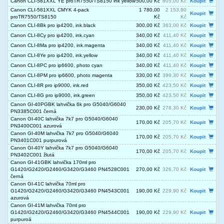
Canon CLI-581XXL YE proTR7550/TS8150 ink yellow
500,00 Kč
605,00 Kč
Koupit
Canon CLI-581XXL CMYK 4-pack
1 780,00
2 153,80
Koupit
proTR7550/TS8150
Kč
Kč
Canon CLI-8Bk pro ip4200, ink.black
300,00 Kč
363,00 Kč
Koupit
Canon CLI-8Cy pro ip4200, ink.cyan
340,00 Kč
411,40 Kč
Koupit
Canon CLI-8Ma pro ip4200, ink.magenta
340,00 Kč
411,40 Kč
Koupit
Canon CLI-8Ye pro ip4200, ink.yellow
340,00 Kč
411,40 Kč
Koupit
Canon CLI-8PC pro ip6600, photo cyan
340,00 Kč
411,40 Kč
Koupit
Canon CLI-8PM pro ip6600, photo magenta
330,00 Kč
399,30 Kč
Koupit
Canon CLI-8R pro ip9000, ink.red
350,00 Kč
423,50 Kč
Koupit
Canon CLI-8G pro ip9000, ink.green
350,00 Kč
423,50 Kč
Koupit
Canon GI-40PGBK lahvička 6k pro G5040/G6040
230,00 Kč
278,30 Kč
Koupit
PN3385C001 černá
Canon GI-40C lahvička 7k7 pro G5040/G6040
170,00 Kč
205,70 Kč
Koupit
PN3400C001 azurová
Canon GI-40M lahvička 7k7 pro G5040/G6040
170,00 Kč
205,70 Kč
Koupit
PN3401C001 purpurová
Canon GI-40Y lahvička 7k7 pro G5040/G6040
170,00 Kč
205,70 Kč
Koupit
PN3402C001 žlutá
Canon GI-41GBK lahvička 170ml pro
G1420/G2420/G2460/G3420/G3460 PN4528C001
270,00 Kč
326,70 Kč
Koupit
černá
Canon GI-41C lahvička 70ml pro
G1420/G2420/G2460/G3420/G3460 PN4543C001
190,00 Kč
229,90 Kč
Koupit
azurová
Canon GI-41M lahvička 70ml pro
G1420/G2420/G2460/G3420/G3460 PN4544C001
190,00 Kč
229,90 Kč
Koupit
purpuroá