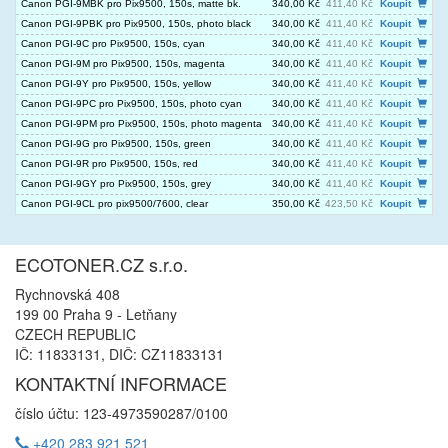
Canon PGI-9MBK pro Pix9500, 150s, matte bk.
340,00 Kč
411,40 Kč
Koupit
Canon PGI-9PBK pro Pix9500, 150s, photo black
340,00 Kč
411,40 Kč
Koupit
Canon PGI-9C pro Pix9500, 150s, cyan
340,00 Kč
411,40 Kč
Koupit
Canon PGI-9M pro Pix9500, 150s, magenta
340,00 Kč
411,40 Kč
Koupit
Canon PGI-9Y pro Pix9500, 150s, yellow
340,00 Kč
411,40 Kč
Koupit
Canon PGI-9PC pro Pix9500, 150s, photo cyan
340,00 Kč
411,40 Kč
Koupit
Canon PGI-9PM pro Pix9500, 150s, photo magenta
340,00 Kč
411,40 Kč
Koupit
Canon PGI-9G pro Pix9500, 150s, green
340,00 Kč
411,40 Kč
Koupit
Canon PGI-9R pro Pix9500, 150s, red
340,00 Kč
411,40 Kč
Koupit
Canon PGI-9GY pro Pix9500, 150s, grey
340,00 Kč
411,40 Kč
Koupit
Canon PGI-9CL pro pix9500/7600, clear
350,00 Kč
423,50 Kč
Koupit
ECOTONER.CZ s.r.o.
Rychnovská 408
199 00 Praha 9 - Letňany
CZECH REPUBLIC
IČ: 11833131, DIČ: CZ11833131
KONTAKTNÍ INFORMACE
číslo účtu: 123-4973590287/0100
+420 283 921 521