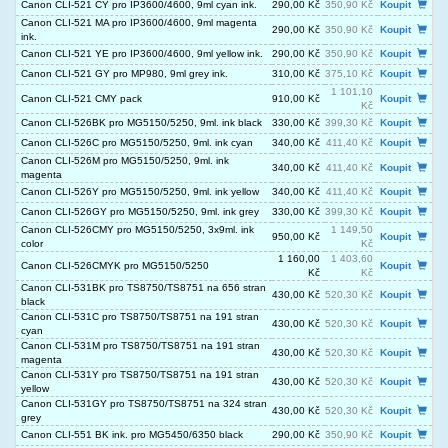
Canon CLI-521 CY pro IP3600/4600, 9ml cyan ink.
290,00 Kč
350,90 Kč
Koupit
Canon CLI-521 MA pro IP3600/4600, 9ml magenta
290,00 Kč
350,90 Kč
Koupit
ink.
Canon CLI-521 YE pro IP3600/4600, 9ml yellow ink.
290,00 Kč
350,90 Kč
Koupit
Canon CLI-521 GY pro MP980, 9ml grey ink.
310,00 Kč
375,10 Kč
Koupit
1 101,10
Canon CLI-521 CMY pack
910,00 Kč
Koupit
Kč
Canon CLI-526BK pro MG5150/5250, 9ml. ink black
330,00 Kč
399,30 Kč
Koupit
Canon CLI-526C pro MG5150/5250, 9ml. ink cyan
340,00 Kč
411,40 Kč
Koupit
Canon CLI-526M pro MG5150/5250, 9ml. ink
340,00 Kč
411,40 Kč
Koupit
magenta
Canon CLI-526Y pro MG5150/5250, 9ml. ink yellow
340,00 Kč
411,40 Kč
Koupit
Canon CLI-526GY pro MG5150/5250, 9ml. ink grey
330,00 Kč
399,30 Kč
Koupit
Canon CLI-526CMY pro MG5150/5250, 3x9ml. ink
1 149,50
950,00 Kč
Koupit
color
Kč
1 160,00
1 403,60
Canon CLI-526CMYK pro MG5150/5250
Koupit
Kč
Kč
Canon CLI-531BK pro TS8750/TS8751 na 656 stran
430,00 Kč
520,30 Kč
Koupit
black
Canon CLI-531C pro TS8750/TS8751 na 191 stran
430,00 Kč
520,30 Kč
Koupit
cyan
Canon CLI-531M pro TS8750/TS8751 na 191 stran
430,00 Kč
520,30 Kč
Koupit
magenta
Canon CLI-531Y pro TS8750/TS8751 na 191 stran
430,00 Kč
520,30 Kč
Koupit
yellow
Canon CLI-531GY pro TS8750/TS8751 na 324 stran
430,00 Kč
520,30 Kč
Koupit
grey
Canon CLI-551 BK ink. pro MG5450/6350 black
290,00 Kč
350,90 Kč
Koupit