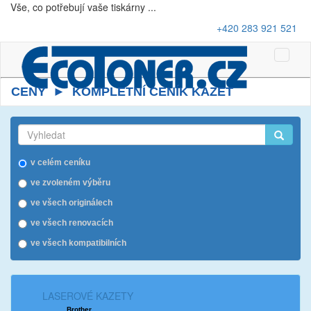
Vše, co potřebují vaše tiskárny ...
+420 283 921 521
Toggle
Naviga
CENY ► KOMPLETNÍ CENÍK KAZET
v celém ceníku
ve zvoleném výběru
ve všech originálech
ve všech renovacích
ve všech kompatibilních
LASEROVÉ KAZETY
Brother