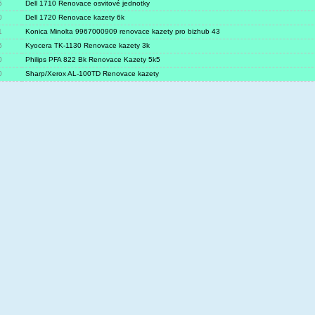
5
Dell 1710 Renovace osvitové jednotky
0
Dell 1720 Renovace kazety 6k
1
Konica Minolta 9967000909 renovace kazety pro bizhub 43
5
Kyocera TK-1130 Renovace kazety 3k
0
Philips PFA 822 Bk Renovace Kazety 5k5
0
Sharp/Xerox AL-100TD Renovace kazety