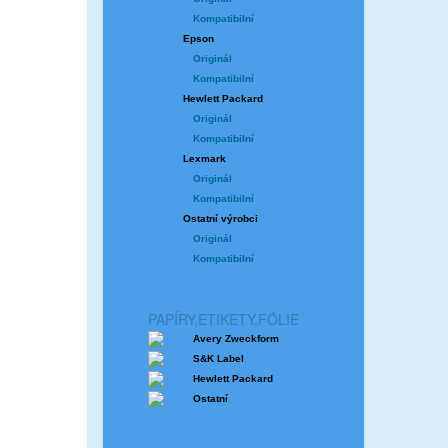
Kompatibilní
Epson
Originál
Kompatibilní
Hewlett Packard
Originál
Kompatibilní
Lexmark
Originál
Kompatibilní
Ostatní výrobci
Originál
Kompatibilní
PAPÍRY,ETIKETY,FÓLIE
Avery Zweckform
S&K Label
Hewlett Packard
Ostatní