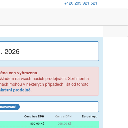
+420 283 921 521
3. 2026
měna cen vyhrazena.
 skladem na všech našich prodejnách. Sortiment a
ejnách mohou v některých případech lišit od tohoto
krétní prodejně
.
novované
Cena bez DPH
Cena s DPH
Do e-shopu
800,00 Kč
968,00 Kč