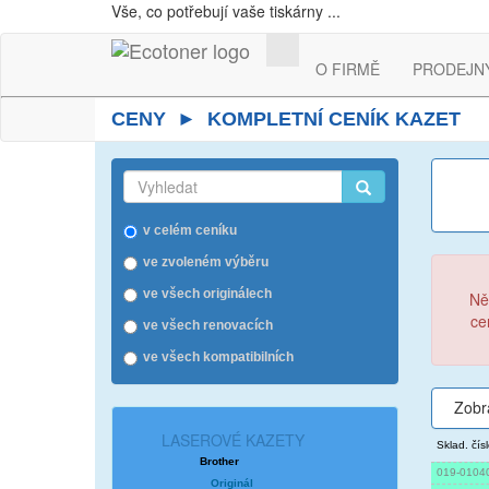
Vše, co potřebují vaše tiskárny ...
O FIRMĚ
PRODEJN
CENY ► KOMPLETNÍ CENÍK KAZET
v celém ceníku
ve zvoleném výběru
ve všech originálech
Ně
ce
ve všech renovacích
ve všech kompatibilních
Zobr
LASEROVÉ KAZETY
Sklad. čís
Brother
019-0104
Originál