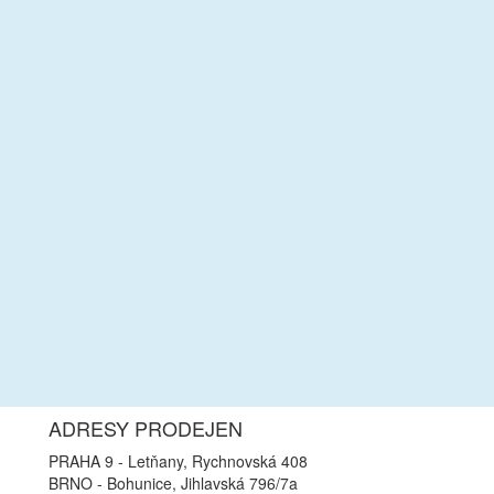
ADRESY PRODEJEN
PRAHA 9 - Letňany, Rychnovská 408
BRNO - Bohunice, Jihlavská 796/7a