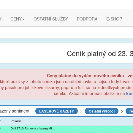
Y
CENY
OSTATNÍ SLUŽBY
PODPORA
E-SHOP
Ceník platný od 23. 
Ceny platné do vydání nového ceníku - z
které položky z tohoto ceníku jsou na objednávku a nejsou tedy trvale
ny pásek pro jehličkové tiskárny, papírů a folií se na jednotlivých prod
ceníku. Aktuální informaci obdržíte na
kon
azený sortiment:
>
>
LASEROVÉ KAZETY
Ostatní výrobci
re
lo
Položka
0
Dell 1710 Renovace kazety 6k