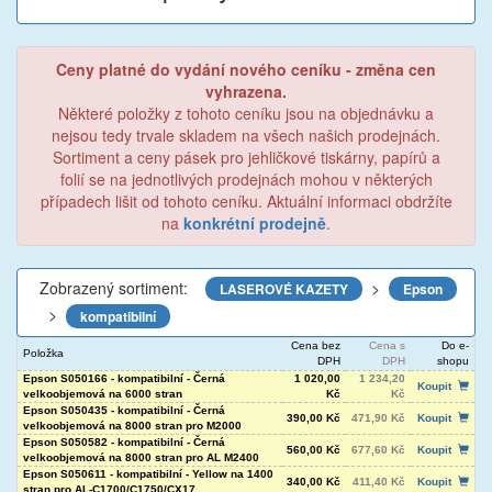
Ceny platné do vydání nového ceníku - změna cen
vyhrazena.
Některé položky z tohoto ceníku jsou na objednávku a
nejsou tedy trvale skladem na všech našich prodejnách.
Sortiment a ceny pásek pro jehličkové tiskárny, papírů a
folií se na jednotlivých prodejnách mohou v některých
případech lišit od tohoto ceníku. Aktuální informaci obdržíte
na
konkrétní prodejně
.
Zobrazený sortiment:
>
LASEROVÉ KAZETY
Epson
>
kompatibilní
Cena bez
Cena s
Do e-
Položka
DPH
DPH
shopu
Epson S050166 - kompatibilní - Černá
1 020,00
1 234,20
Koupit
velkoobjemová na 6000 stran
Kč
Kč
Epson S050435 - kompatibilní - Černá
390,00 Kč
471,90 Kč
Koupit
velkoobjemová na 8000 stran pro M2000
Epson S050582 - kompatibilní - Černá
560,00 Kč
677,60 Kč
Koupit
velkoobjemová na 8000 stran pro AL M2400
Epson S050611 - kompatibilní - Yellow na 1400
340,00 Kč
411,40 Kč
Koupit
stran pro AL-C1700/C1750/CX17