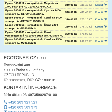
Epson S050612 - kompatibilní - Magenta na
340,00 Kč
411,40 Kč
Koupit
1400 stran pro AL-C1700/C1750/CX17
Epson S050613 - kompatibilní - Cyan na 1400
340,00 Kč
411,40 Kč
Koupit
stran pro AL-C1700/C1750/CX17
Epson S050614 - kompatibilní - Černá na 1400
310,00 Kč
375,10 Kč
Koupit
stran pro AL-C1700/C1750/CX17
Epson S050651 - kompatibilní - Černá 2200
230,00 Kč
278,30 Kč
Koupit
stran pro AL-M1400/MX14
Epson S050689 - kompatibilní - Černá
390,00 Kč
471,90 Kč
velkoobjemová na 10000 stran pro AL-M300 HC
Epson S050709 - kompatibilní - Černá na 2500
220,00 Kč
266,20 Kč
Koupit
stran pro AL-M200/MX200
ECOTONER.CZ s.r.o.
Rychnovská 408
199 00 Praha 9 - Letňany
CZECH REPUBLIC
IČ: 11833131, DIČ: CZ11833131
KONTAKTNÍ INFORMACE
číslo účtu: 123-4973590287/0100
+420 283 921 521
+420 603 589 373
info@ecotoner.cz