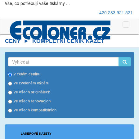
Vše, co potřebují vaše tiskárny ...
+420 283 921 521
Toggle
Naviga
CENY ► KOMPLETNÍ CENÍK KAZET
v celém ceníku
ve zvoleném výběru
ve všech originálech
ve všech renovacích
ve všech kompatibilních
LASEROVÉ KAZETY