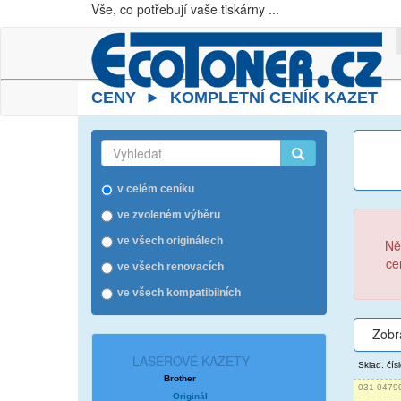
Vše, co potřebují vaše tiskárny ...
CENY ► KOMPLETNÍ CENÍK KAZET
v celém ceníku
ve zvoleném výběru
ve všech originálech
Ně
ce
ve všech renovacích
ve všech kompatibilních
Zobr
LASEROVÉ KAZETY
Sklad. čís
Brother
031-0479
Originál