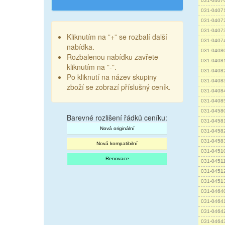
031-0407
031-0407
031-0407
031-0407
Kliknutím na ”+” se rozbalí další
031-0407
nabídka.
031-0408
Rozbalenou nabídku zavřete
031-0408
kliknutím na ”-”.
031-0408
Po kliknutí na název skupiny
031-0408
zboží se zobrazí příslušný ceník.
031-0408
031-0408
031-0458
Barevné rozlišení řádků ceníku:
031-0458
Nová originální
031-0458
031-0458
Nová kompatibilní
031-0451
Renovace
031-0451
031-0451
031-0451
031-0464
031-0464
031-0464
031-0464