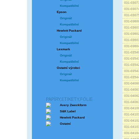
031-0307
Kompatibilní
031-0307
Epson
031-0307
Originál
031-0360
Kompatibilní
031-0360
Hewlett Packard
031-0360
Originál
031-0360
Kompatibilní
031-0360
Lexmark
031-0354
Originál
031-0354
Kompatibilní
031-0354
Ostatní výrobci
031-0354
Originál
031-0354
Kompatibilní
031-0406
031-0406
031-0406
PAPÍRY,ETIKETY,FÓLIE
031-0406
Avery Zweckform
031-0410
S&K Label
031-0410
Hewlett Packard
031-0410
Ostatní
031-0410
031-0410