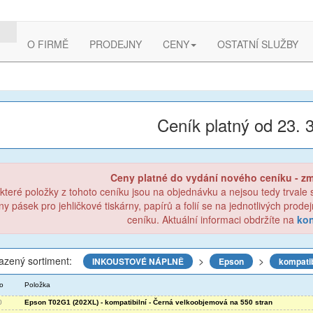
O FIRMĚ
PRODEJNY
CENY
OSTATNÍ SLUŽBY
Ceník platný od 23. 
Ceny platné do vydání nového ceníku - z
které položky z tohoto ceníku jsou na objednávku a nejsou tedy trvale
ny pásek pro jehličkové tiskárny, papírů a folií se na jednotlivých prod
ceníku. Aktuální informaci obdržíte na
kon
azený sortiment:
>
>
INKOUSTOVÉ NÁPLNĚ
Epson
kompatib
lo
Položka
0
Epson T02G1 (202XL) - kompatibilní - Černá velkoobjemová na 550 stran