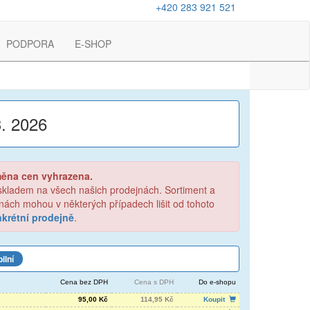
+420 283 921 521
PODPORA
E-SHOP
3. 2026
měna cen vyhrazena.
 skladem na všech našich prodejnách. Sortiment a
ejnách mohou v některých případech lišit od tohoto
krétní prodejně
.
ilní
Cena bez DPH
Cena s DPH
Do e-shopu
95,00 Kč
114,95 Kč
Koupit